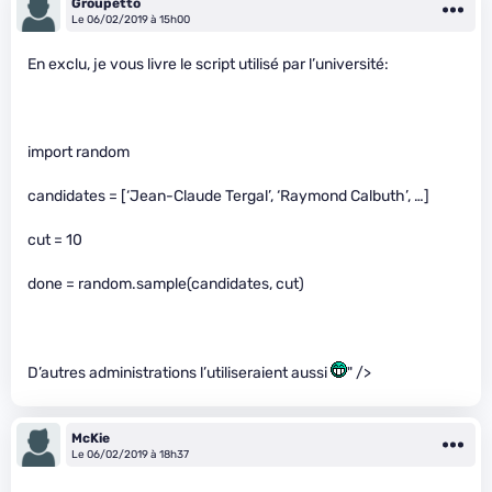
Groupetto
Le 06/02/2019 à 15h00
En exclu, je vous livre le script utilisé par l’université:
import random
candidates = [‘Jean-Claude Tergal’, ‘Raymond Calbuth’, …]
cut = 10
done = random.sample(candidates, cut)
D’autres administrations l’utiliseraient aussi
" />
McKie
Le 06/02/2019 à 18h37