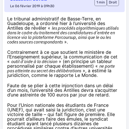
1 min
Droit
Le 06 février 2019 à 09h30
Le tribunal administratif de Basse-Terre, en
Guadeloupe, a ordonné hier à l’université des
Antilles de révéler «
les procédés algorithmiques utilisés
dans le cadre du traitement des candidatures d’entrée en
licence via la plateforme Parcoursup, ainsi que le ou les
codes sources correspondants
».
Contrairement à ce que soutient le ministère de
l’Enseignement supérieur, la communication de cet
«
outil d’aide à la décision
» (en principe un tableur
personnalisé par chaque établissement) «
ne porte
pas atteinte au secret des délibérations
», a estimé la
juridiction, comme le rapporte
Le Monde
.
Faute de se plier à cette injonction dans un délai
d’un mois, l’université des Antilles devra s’acquitter
d’une astreinte de 100 euros par jour de retard.
Pour l’Union nationale des étudiants de France
(UNEF), qui avait saisi la juridiction, c’est une
victoire de taille – qui fait figure de première. Elle
pourrait d’ailleurs faire des émules, le syndicat
étudiant ayant lancé plusieurs dizaines de
procédures similaires contre d’autres universités,