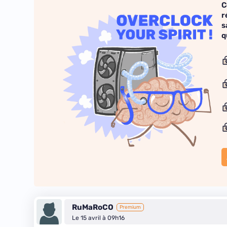
C
r
s
q
RuMaRoCO
Premium
Le 15 avril à 09h16