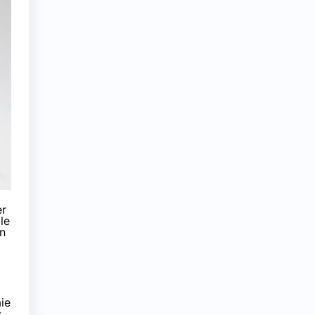
er
le
on
ie
s