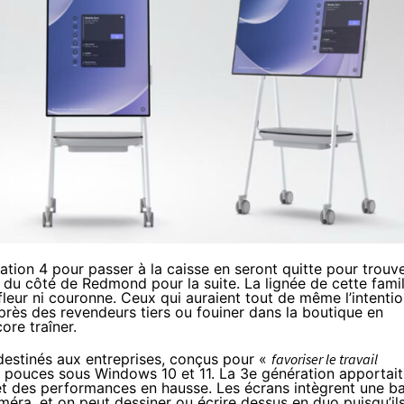
ation 4 pour passer à la caisse en seront quitte pour trouv
vu du côté de Redmond pour la suite. La lignée de cette famil
 fleur ni couronne. Ceux qui auraient tout de même l’intenti
uprès des revendeurs tiers ou
fouiner
dans la boutique en
ore traîner.
destinés aux entreprises, conçus pour «
favoriser le travail
 pouces sous Windows 10 et 11. La 3
e
génération apportait
t des performances en hausse. Les écrans intègrent une ba
méra, et on peut dessiner ou écrire dessus en duo puisqu’il