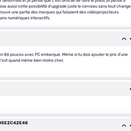
désormais et je pense que c'est difficile de faire le poids, je pense à
 aussi cette possibilité d'upgrade juste le cerveau sans tout changer
trouve une partie des marques qui faisaient des vidéoprojecteurs
crans numériques interactifs.
 en 86 pouces avec PC embarqué. Même si tu dois ajouter le prix d'une
C'est quand même bien moins cher.
05E2C42E48