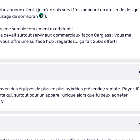
é chez aucun client. (je m'en suis servi 1fois pendant un atelier de design
et usage de son écran
).
 ça me semble totalement exorbitant !
 ça devait surtout servir aux commerciaux façon Carglass : vous me
ous offre une surface hub : regardez... ça fait 25k€ offert !
out avec des équipes de plus en plus hybrides présentiel/remote. Payer 1
orte qui, surtout pour un appareil unique alors que tu peux acheter
TV.