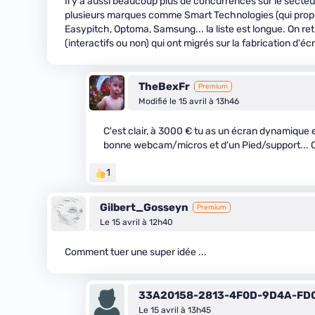
Il y a aussi beaucoup plus de concurrences sur le secteur 
plusieurs marques comme Smart Technologies (qui propose
Easypitch, Optoma, Samsung... la liste est longue. On re
(interactifs ou non) qui ont migrés sur la fabrication d'é
TheBexFr
Premium
Modifié le 15 avril à 13h46
C'est clair, à 3000 € tu as un écran dynamique
bonne webcam/micros et d'un Pied/support... 
1
Gilbert_Gosseyn
Premium
Le 15 avril à 12h40
Comment tuer une super idée ...
33A20158-2813-4F0D-9D4A-FD
Le 15 avril à 13h45