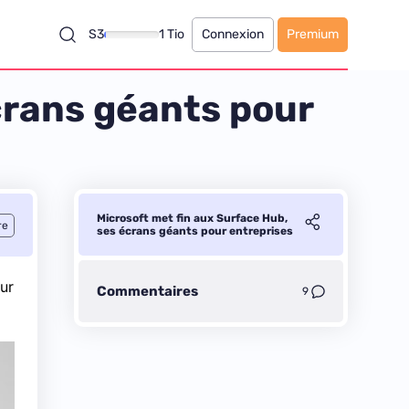
S3
1 Tio
Connexion
Premium
crans géants pour
Microsoft met fin aux Surface Hub,
re
ses écrans géants pour entreprises
sur
Commentaires
9