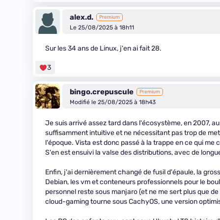
alex.d.
Premium
Le 25/08/2025 à 18h11
Sur les 34 ans de Linux, j'en ai fait 28.
3
bingo.crepuscule
Premium
Modifié le 25/08/2025 à 18h43
Je suis arrivé assez tard dans l'écosystème, en 2007,
suffisamment intuitive et ne nécessitant pas trop de met
l'époque. Vista est donc passé à la trappe en ce qui me 
S'en est ensuivi la valse des distributions, avec de lon
Enfin, j'ai dernièrement changé de fusil d'épaule, la g
Debian, les vm et conteneurs professionnels pour le boul
personnel reste sous manjaro (et ne me sert plus que de
cloud-gaming tourne sous CachyOS, une version optimis