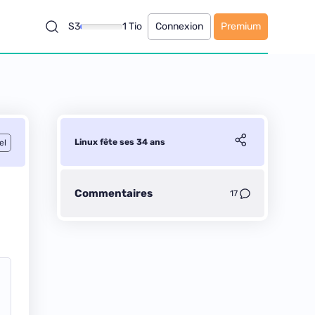
S3
1 Tio
Connexion
Premium
Linux fête ses 34 ans
el
Commentaires
17