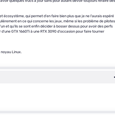
avoir quelques trucs à jour sans pour autant devoir toujours refaire de
et écosystème, qui permet d'en faire bien plus que je ne l'aurais espéré
ulièrement en ce qui concerne les jeux, même si les problème de pilotes
d'un et qu'ils se sont enfin décider à bosser dessus pour avoir des perfs
r d'une GTX 1660Ti à une RTX 3090 d'occasion pour faire tourner
n noyau Linux.