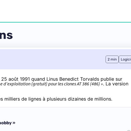
ans
2 min
Logici
u
25 août 1991
quand Linus Benedict Torvalds publie sur
e d’exploitation (gratuit) pour les clones AT 386 (486) »
. La version
milliers de lignes à plusieurs dizaines de millions.
 hobby »