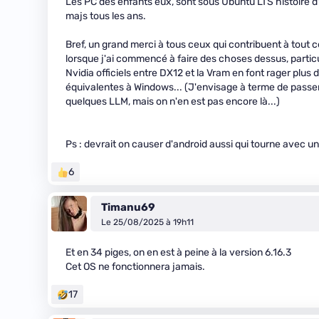
Les PC des enfants eux, sont sous Ubuntu LTS histoire d'
majs tous les ans.
Bref, un grand merci à tous ceux qui contribuent à tout c
lorsque j'ai commencé à faire des choses dessus, partic
Nvidia officiels entre DX12 et la Vram en font rager plus 
équivalentes à Windows... (J'envisage à terme de passe
quelques LLM, mais on n'en est pas encore là...)
Ps : devrait on causer d'android aussi qui tourne avec u
6
Timanu69
Le 25/08/2025 à 19h11
Et en 34 piges, on en est à peine à la version 6.16.3
Cet OS ne fonctionnera jamais.
17