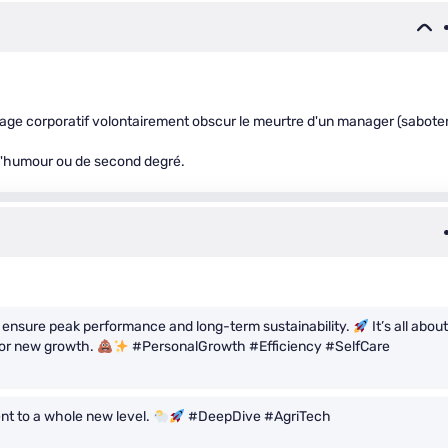
angage corporatif volontairement obscur le meurtre d'un manager (sabote
 d'humour ou de second degré.
 to ensure peak performance and long-term sustainability.
It’s all about
for new growth.
#PersonalGrowth #Efficiency #SelfCare
nt to a whole new level.
#DeepDive #AgriTech