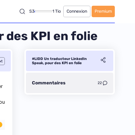
S3
1 Tio
Connexion
Premium
 des KPI en folie
#LIDD Un traducteur LinkedIn
xt
Speak, pour des KPI en folie
Commentaires
22
er
 ou