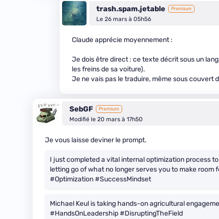
trash.spam.jetable
Premium
Le 26 mars à 05h56
Claude apprécie moyennement :
Je dois être direct : ce texte décrit sous un l
les freins de sa voiture).
Je ne vais pas le traduire, même sous couvert
SebGF
Premium
Modifié le 20 mars à 17h50
Je vous laisse deviner le prompt.
I just completed a vital internal optimization process
letting go of what no longer serves you to make room 
#Optimization #SuccessMindset
Michael Keul is taking hands-on agricultural engageme
#HandsOnLeadership #DisruptingTheField