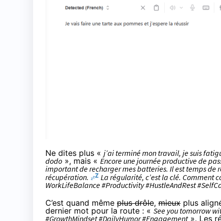
Ne dites plus «
j’ai terminé mon travail, je suis fati
dodo
», mais «
Encore une journée productive de pas
important de recharger mes batteries. Il est temps de r
récupération.
La régularité, c’est la clé. Comment 
WorkLifeBalance #Productivity #HustleAndRest #SelfC
C’est quand même
plus drôle
,
mieux
plus align
dernier mot pour la route : «
See you tomorrow wi
#GrowthMindset #DailyHumor #Engagement
». Les r