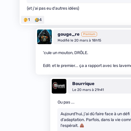
(et j'ai pas eu d'autres idées)
1
4
gouge_re
Premium
Modifié le 20 mars à 18h15
'cule un mouton, DRÔLE.
Edit: et le premier... ça a rapport avec les lave
Bourrique
Le 20 mars à 21h41
Ou pas ...
Aujourd'hui, j'ai dû faire face à un dé
d'adaptation. Parfois, dans la vie com
l'espérait.