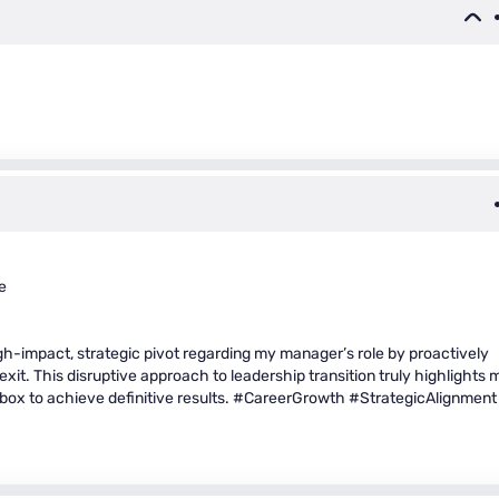
e
high-impact, strategic pivot regarding my manager’s role by proactively
xit. This disruptive approach to leadership transition truly highlights 
e box to achieve definitive results. #CareerGrowth #StrategicAlignment