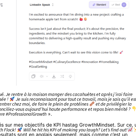
gué. Je rentre à la maison manger des cacahuètes et après j’irai faire
sée !
Je suis reconnaissant pour tout ce travail, mais je sais qu’il es
entrer chez moi, de faire le plein de protéines
et de privilégier la
conciliez-vous aujourd’hui haute performance et repos bien mérité ?
are #ProfessionalGrowth
».
és sur mes objectifs de KPI hastag GrowthMindset. Sur ce, 
th Flock!
Will he hit his KPI of making you laugh? Let’s find out!
ésultats sont en anglais seulement, mais comme c’est un