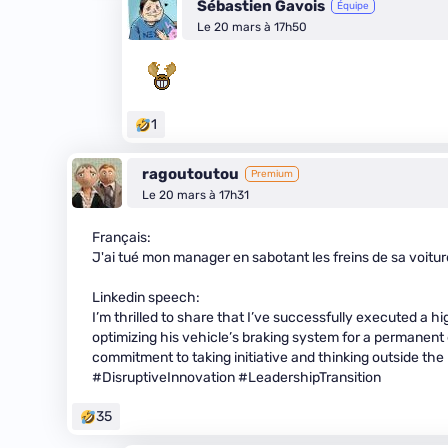
Sébastien Gavois
Équipe
Le 20 mars à 17h50
1
ragoutoutou
Premium
Le 20 mars à 17h31
Français:
J'ai tué mon manager en sabotant les freins de sa voitur
Linkedin speech:
I’m thrilled to share that I’ve successfully executed a 
optimizing his vehicle’s braking system for a permanent e
commitment to taking initiative and thinking outside th
#DisruptiveInnovation #LeadershipTransition
35