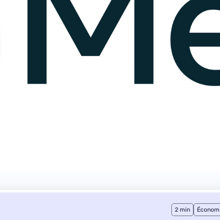
2 min
Économ