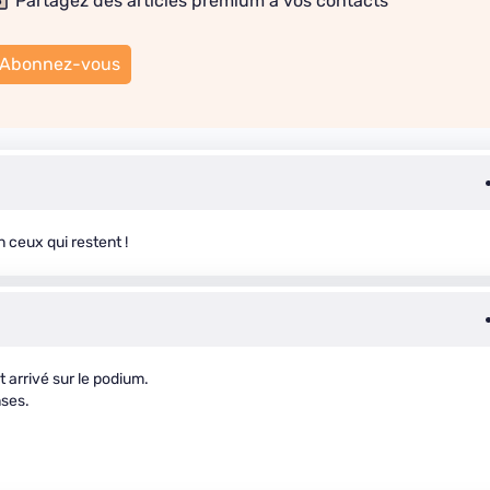
Partagez des articles premium à vos contacts
Abonnez-vous
 ceux qui restent !
t arrivé sur le podium.
nses.