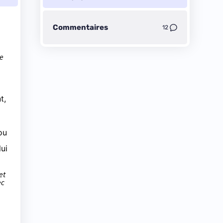
Commentaires
12
e
t,
ou
lui
et
ec
,