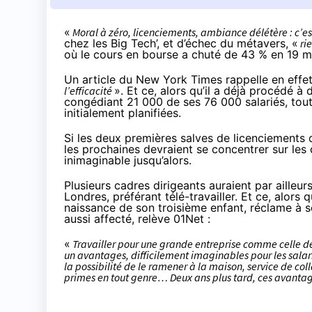
«
Moral à zéro, licenciements, ambiance délétère : c’e
chez les Big Tech’, et d’échec du métavers, «
ri
où le cours en bourse a chuté de 43 % en 19 mo
Un
article
du New York Times rappelle en effet
l’efficacité
». Et ce, alors qu’il a déjà procédé 
congédiant 21 000 de ses 76 000 salariés, to
initialement planifiées.
Si les deux premières salves de licenciements 
les prochaines devraient se concentrer sur le
inimaginable jusqu’alors.
Plusieurs cadres dirigeants auraient par ailleu
Londres, préférant télé-travailler. Et ce, alor
naissance de son troisième enfant, réclame à ses
aussi affecté, relève 01Net :
«
Travailler pour une grande entreprise comme celle de 
un avantages, difficilement imaginables pour les salarié
la possibilité de le ramener à la maison, service de col
primes en tout genre… Deux ans plus tard, ces avantag