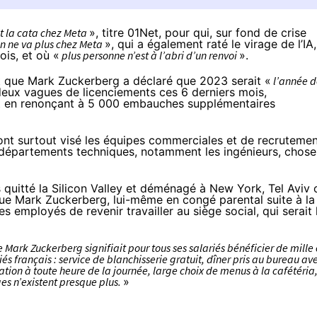
st la cata chez Meta
»,
titre
01Net, pour qui, sur fond de crise
en ne va plus chez Meta
», qui a également raté le virage de l’IA,
is, et où «
plus personne n’est à l’abri d’un renvoi
».
 que Mark Zuckerberg a déclaré que 2023 serait «
l’année d
à deux vagues de licenciements ces 6 derniers mois,
ut en renonçant à 5 000 embauches supplémentaires
ont surtout visé les équipes commerciales et de recrutemen
s départements techniques, notamment les ingénieurs, chose
rs quitté la Silicon Valley et déménagé à New York, Tel Aviv 
s que Mark Zuckerberg, lui-même en congé parental suite à la
 employés de revenir travailler au siège social, qui serait 
Mark Zuckerberg signifiait pour tous ses salariés bénéficier de mille 
s français : service de blanchisserie gratuit, dîner pris au bureau av
lation à toute heure de la journée, large choix de menus à la cafétéria
es n’existent presque plus.
»