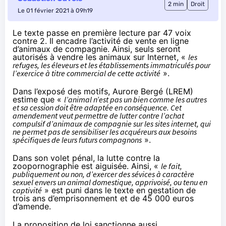
2 min
Droit
Le 01 février 2021 à 09h19
Le texte passe en première lecture par 47 voix
contre 2. Il encadre l’activité de vente en ligne
d’animaux de compagnie. Ainsi, seuls seront
autorisés à vendre les animaux sur Internet, «
les
refuges, les éleveurs et les établissements immatriculés pour
l’exercice à titre commercial de cette activité
».
Dans l’exposé des motifs, Aurore Bergé (LREM)
estime
que «
l’animal n’est pas un bien comme les autres
et sa cession doit être adaptée en conséquence. Cet
amendement veut permettre de lutter contre l’achat
compulsif d’animaux de compagnie sur les sites internet, qui
ne permet pas de sensibiliser les acquéreurs aux besoins
spécifiques de leurs futurs compagnons
».
Dans son volet pénal, la lutte contre la
zoopornographie est aiguisée. Ainsi, «
le fait,
publiquement ou non, d’exercer des sévices à caractère
sexuel envers un animal domestique, apprivoisé, ou tenu en
captivité
» est puni dans le texte en gestation de
trois ans d’emprisonnement et de 45 000 euros
d’amende.
La proposition de loi sanctionne aussi