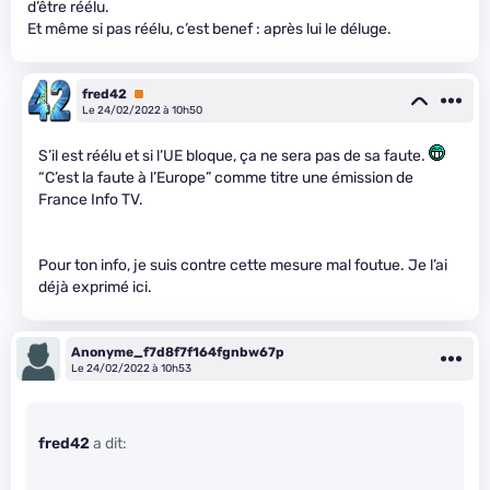
d’être réélu.
Et même si pas réélu, c’est benef : après lui le déluge.
fred42
Premium
Le 24/02/2022 à 10h50
S’il est réélu et si l’UE bloque, ça ne sera pas de sa faute.
“C’est la faute à l’Europe” comme titre une émission de
France Info TV.
Pour ton info, je suis contre cette mesure mal foutue. Je l’ai
déjà exprimé ici.
Anonyme_f7d8f7f164fgnbw67p
Le 24/02/2022 à 10h53
fred42
a dit: