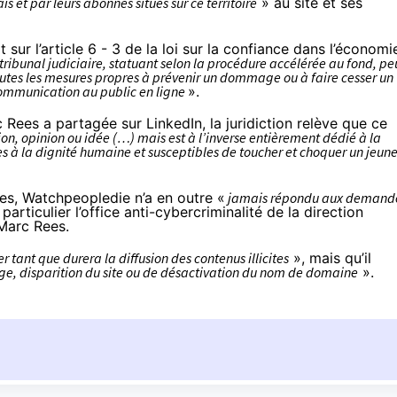
is et par leurs abonnés situés sur ce territoire
» au site et ses
 sur l’
article 6 - 3
de la loi sur la confiance dans l’économi
tribunal judiciaire, statuant selon la procédure accélérée au fond, pe
toutes les mesures propres à prévenir un dommage ou à faire cesser un
ommunication au public en ligne
».
c Rees a
partagée sur LinkedIn
, la juridiction relève que ce
on, opinion ou idée (…) mais est à l’inverse entièrement dédié à la
s à la dignité humaine et susceptibles de toucher et choquer un jeun
es, Watchpeopledie n’a en outre «
jamais répondu aux demand
particulier l’office anti-cybercriminalité de la direction
 Marc Rees.
 tant que durera la diffusion des contenus illicites
», mais qu’il
, disparition du site ou de désactivation du nom de domaine
».