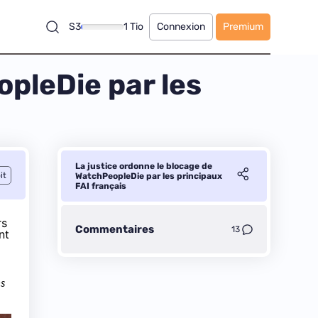
S3
1 Tio
Connexion
Premium
opleDie par les
La justice ordonne le blocage de
it
WatchPeopleDie par les principaux
FAI français
rs
Commentaires
13
nt
es