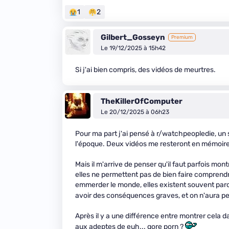
1
2
Gilbert_Gosseyn
Premium
Le 19/12/2025 à 15h42
Si j'ai bien compris, des vidéos de meurtres.
TheKillerOfComputer
Le 20/12/2025 à 06h23
Pour ma part j'ai pensé à r/watchpeopledie, un su
l'époque. Deux vidéos me resteront en mémoire j
Mais il m'arrive de penser qu'il faut parfois mon
elles ne permettent pas de bien faire comprendr
emmerder le monde, elles existent souvent parce
avoir des conséquences graves, et on n'aura p
Après il y a une différence entre montrer cela dan
aux adeptes de euh... gore porn ?