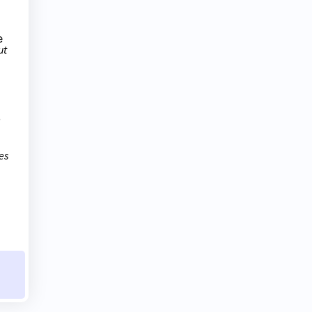
e
ut
e
es