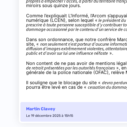
propres à empêcher l’accès, à partir du territoire frança
miroirs sous quinze jours.
Comme l’expliquait L’Informé, l’Arcom s’appuyait
numérique (LCEN), selon lequel «
le président du 
prescrire à toute personne susceptible d’y contribuer 
dommage occasionné par le contenu d’un service de c
Dans son ordonnance, que notre confrère Mar
site, «
non seulement n’est porteur d’aucune informati
diffusion d’images extrêmement violentes, attentatoire
public et d’avoir sur lui une influence néfaste
».
Non content de ne pas avoir de mentions légal
de retrait présentées par les autorités françaises
», en 
générale de la police nationale (OFAC), relève
Il souligne que le blocage du site «
devra perdurer
pourra être levé en cas de «
cessation du dommage
Martin Clavey
Le 19 décembre 2025 à 15h15