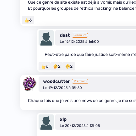
Que ce genre de site existe est déjà à vomir, mais qu'il 
Et pourquoi les groupes de "ethical hacking" ne balancen
6
dest
Premium
Le 19/12/2025 à 16h00
Peut-être parce que faire justice soit-même n'
6
2
2
woodcutter
Premium
Le 19/12/2025 à 15h50
Chaque fois que je vois une news de ce genre, je me suis 
xlp
Le 20/12/2025 à 13h05