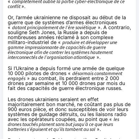
«
complètement oublié la partie cyber-électronique de ce
conflit
».
Or, l’armée ukrainienne ne disposait au début de la
guerre que de systèmes d’armes électroniques
«
datant principalement de l’ère soviétique
». A contrario,
souligne Seth Jones, la Russie a depuis de
nombreuses années réclamé à son complexe
militaro-industriel de «
produire et développer une
gamme impressionnante de capacités de guerre
électronique afin de contrer les systèmes hautement
interconnectés de l’organisation atlantique
».
Si l’Ukraine a depuis formé une armée de quelque
10 000 pilotes de drones «
désormais constamment
engagés
» au combat, ils perdraient entre 2 000
drones par semaine et 10 000 drones par mois du
fait des capacités de guerre électronique russes.
Les drones ukrainiens seraient en effet
majoritairement bon marché, ne coûtant pas plus de
900 euros pièce, et donc susceptibles de voir leurs
systèmes de guidage détruits, ou les liaisons radio
avec les opérateurs coupées, au point que «
les
drones touchés planent sans but jusqu’à ce que leurs
batteries s’épuisent et qu’ils tombent au sol
».