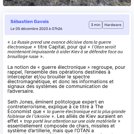
Sébastien Gavois
3 min
Hardware
Le 05 décembre 2023 à 07h26
«
La Russie prend une avance décisive dans la guerre
électronique
»
titre
Capital, pour qui «
l’Otan serait
maintenant impuissante à aider Kiev à se défendre face au
brouillage russe
».
La notion de «
guerre électronique
» regroupe, pour
rappel, l’ensemble des opérations destinées à
intercepter et/ou brouiller le spectre
électromagnétique, et donc les informations et
signaux des systèmes de communication de
l’adversaire.
Seth Jones, éminent politologue expert en
contreterrorisme,
explique
à ce titre à The
Economist que «
la guerre électronique est la plus grande
faiblesse de l’Ukraine
». Les alliés de Kiev auraient en
effet «
trop porté leur attention sur une aide matérielle
»
essentiellement composée de chars, missiles et
système d’artillerie, mais que l’OTAN a