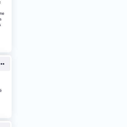
c
ine
s
s
té