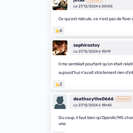
jotak
Premium
Le 27/12/2024 à 20h05
Ce qui est ridicule, ce n'est pas de fixer 
6
sephirostoy
Le 27/12/2024 à 15h19
Il me semblait pourtant qu'on était rela
aujourd'hui n'avait strictement rien d'in
2
deathscythe0666
Premium
Le 27/12/2024 à 18h43
Du coup, il faut bien qu'OpenAI/MS chang
une.