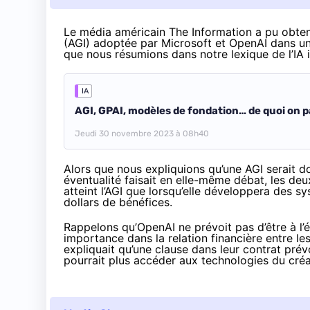
Le média américain
The Information
a pu obteni
(AGI) adoptée par Microsoft et OpenAI dans un a
que nous résumions dans notre
lexique
de l’IA 
IA
AGI, GPAI, modèles de fondation… de quoi on p
Jeudi 30 novembre 2023 à 08h40
Alors que nous expliquions qu’une AGI serait do
éventualité faisait en elle-même débat, les deu
atteint l’AGI que lorsqu’elle développera des 
dollars de bénéfices.
Rappelons qu’OpenAI ne
prévoit
pas d’être à l’
importance dans la relation financière entre l
expliquait
qu’une clause dans leur contrat prévo
pourrait plus accéder aux technologies du cré