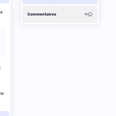
le
Commentaires
14
e
t
ne