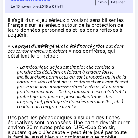
1 min
Internet
Le 13 novembre 2018 à 09h41
Il s’agit d’un « jeu sérieux » voulant sensibiliser les
Français sur les enjeux autour de la protection de
leurs données personnelles et les bons réflexes à
acquérir.
«
Ce projet d’intérêt général a été financé grâce aux dons
des consommateurs précisent
» nos confrères, qui
détaillent le principe :
« La mécanique de jeu est simple : elle consiste à
prendre des décisions en faisant à chaque fois le
meilleur choix parmi ceux qui sont proposés au fil de la
narration. Mais attention : si certains choix n’empêchent
pas le joueur de progresser dans l’histoire, d’autres ne
pardonneront pas… De trop mauvais choix relatifs à la
protection des données personnelles (faux-sites,
rançongiciel, piratage de données personnelles, etc.)
conduiront à un game over ! ».
Des pastilles pédagogiques ainsi que des fiches
éducatives sont proposées. Une partie devrait durer
environ 20 minutes précise l’UFC-Que Choisir,
ajoutant que « J’accepte » peut être joué par toute
la famille, aussi bien sur ordinateur que mobile.