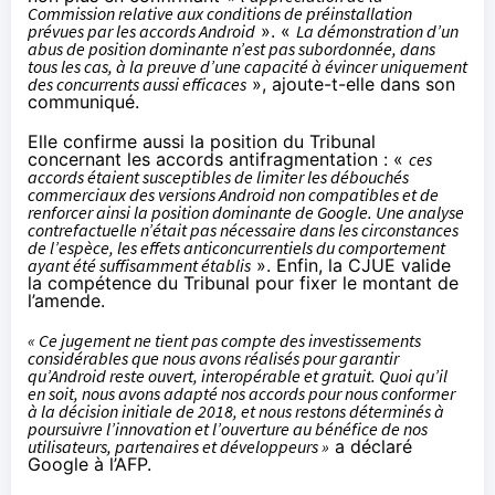
Commission relative aux conditions de préinstallation
prévues par les accords Android
». «
La démonstration d’un
abus de position dominante n’est pas subordonnée, dans
tous les cas, à la preuve d’une capacité à évincer uniquement
des concurrents aussi efficaces
», ajoute-t-elle dans son
communiqué.
Elle confirme aussi la position du Tribunal
concernant les accords antifragmentation : «
ces
accords étaient susceptibles de limiter les débouchés
commerciaux des versions Android non compatibles et de
renforcer ainsi la position dominante de Google. Une analyse
contrefactuelle n’était pas nécessaire dans les circonstances
de l’espèce, les effets anticoncurrentiels du comportement
ayant été suffisamment établis
». Enfin, la CJUE valide
la compétence du Tribunal pour fixer le montant de
l’amende.
« Ce jugement ne tient pas compte des investissements
considérables que nous avons réalisés pour garantir
qu’Android reste ouvert, interopérable et gratuit. Quoi qu’il
en soit, nous avons adapté nos accords pour nous conformer
à la décision initiale de 2018, et nous restons déterminés à
poursuivre l’innovation et l’ouverture au bénéfice de nos
utilisateurs, partenaires et développeurs »
a déclaré
Google à
l’AFP
.