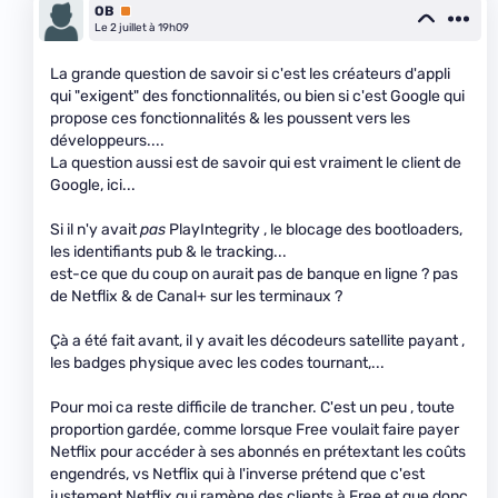
OB
Premium
Le 2 juillet à 19h09
La grande question de savoir si c'est les créateurs d'appli
qui "exigent" des fonctionnalités, ou bien si c'est Google qui
propose ces fonctionnalités & les poussent vers les
développeurs....
La question aussi est de savoir qui est vraiment le client de
Google, ici...
Si il n'y avait
pas
PlayIntegrity , le blocage des bootloaders,
les identifiants pub & le tracking...
est-ce que du coup on aurait pas de banque en ligne ? pas
de Netflix & de Canal+ sur les terminaux ?
Çà a été fait avant, il y avait les décodeurs satellite payant ,
les badges physique avec les codes tournant,...
Pour moi ca reste difficile de trancher. C'est un peu , toute
proportion gardée, comme lorsque Free voulait faire payer
Netflix pour accéder à ses abonnés en prétextant les coûts
engendrés, vs Netflix qui à l'inverse prétend que c'est
justement Netflix qui ramène des clients à Free et que donc