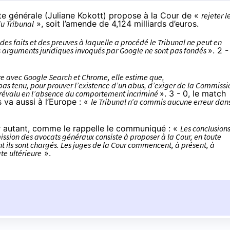
te générale (Juliane Kokott)
propose à la Cour
de «
rejeter l
du Tribunal
», soit l’amende de 4,124 milliards d’euros.
des faits et des preuves à laquelle a procédé le Tribunal ne peut en
les arguments juridiques invoqués par Google ne sont pas fondés
». 2 -
re avec Google Search et Chrome, elle estime que,
 pas tenu, pour prouver l’existence d’un abus, d’exiger de la Commissi
t prévalu en l’absence du comportement incriminé
». 3 - 0, le match
 va aussi à l’Europe : «
le Tribunal n’a commis aucune erreur dan
ur autant, comme le rappelle
le communiqué
: «
Les conclusion
mission des avocats généraux consiste à proposer à la Cour, en toute
t ils sont chargés. Les juges de la Cour commencent, à présent, à
te ultérieure
».