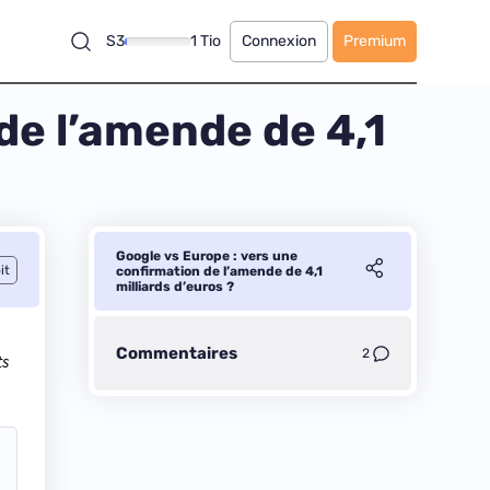
S3
1 Tio
Connexion
Premium
de l’amende de 4,1
Google vs Europe : vers une
it
confirmation de l’amende de 4,1
milliards d’euros ?
Commentaires
2
ts