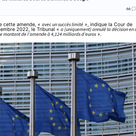
66
de cette amende
, «
avec un succès limité
», indique la Cour de
ptembre 2022, le Tribunal «
a (uniquement) annulé la décision en 
 le montant de l’amende à 4,124 milliards d’euros
».