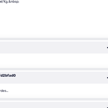
7 W/Kg.&nbsp;
fd2bfad0
erdes…