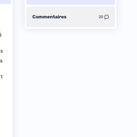
Commentaires
20
s
é
ls
ts
.
rt