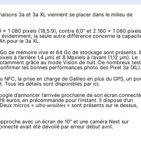
inaisons 3a et 3a XL viennent se placer dans le milieu de
x 1 080 pixels (18,5:9), contre 6,0″ et 2 160 x 1 080 pixel
 évidemment, la seule autre différence concerne la capacit
Ah pour le 3a XL.
Go de mémoire vive et 64 Go de stockage sont présents. I
els à l’arrière 1,4 μm) et 8 Mpxiels à l’avant (1,12 μm). Le
 notamment grâce au mode Vision de nuit. De nombreux tes
onfirmer les bonnes performances photo des Pixel 3a (XL)
du NFC, la prise en charge de Galileo en plus du GPS, un po
 Tous les détails sont disponibles
par ici
.
Google d’annoncer l’arrivée prochaine de son écran connecté
29 euros
, en précommande pour l’instant. Il dispose d’un
 Deux micros «
ultra-sensibles
» sont présents sur le dessus,
 approche avec un écran de 10″ et une caméra Nest sur
connecté avait été
dévoilé par erreur début avril
.