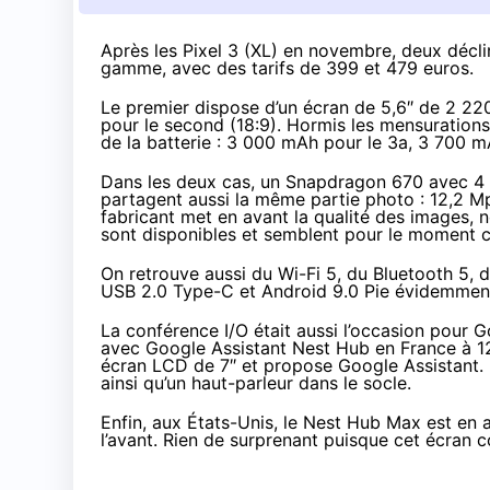
Après les
Pixel 3 (XL) en novembre
, deux décl
gamme, avec des tarifs
de 399 et 479 euros
.
Le premier dispose d’un écran de 5,6″ de 2 220 
pour le second (18:9). Hormis les mensurations
de la batterie : 3 000 mAh pour le 3a, 3 700 m
Dans les deux cas, un Snapdragon 670 avec 4 
partagent aussi la même partie photo : 12,2 Mpix
fabricant met en avant la qualité des images,
sont disponibles et semblent pour le moment c
On retrouve aussi du Wi-Fi 5, du Bluetooth 5, 
USB 2.0 Type-C et Android 9.0 Pie évidemment.
La conférence I/O était aussi l’occasion pour 
avec Google Assistant Nest Hub en France
à 1
écran LCD de 7″ et propose Google Assistant.
ainsi qu’un haut-parleur dans le socle.
Enfin, aux États-Unis, le Nest Hub Max est en
l’avant. Rien de surprenant puisque cet écran 