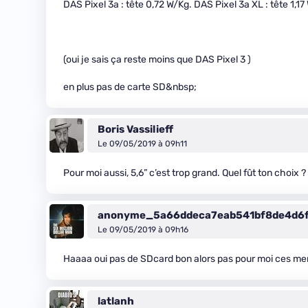
DAS Pixel 3a : tête 0,72 W/Kg. DAS Pixel 3a XL : tête 1,1
(oui je sais ça reste moins que DAS Pixel 3 )
en plus pas de carte SD&nbsp;
Boris Vassilieff
Le 09/05/2019 à 09h11
Pour moi aussi, 5,6” c’est trop grand. Quel fût ton choix ?
anonyme_5a66ddeca7eab541bf8de4d6
Le 09/05/2019 à 09h16
Haaaa oui pas de SDcard bon alors pas pour moi ces m
latlanh