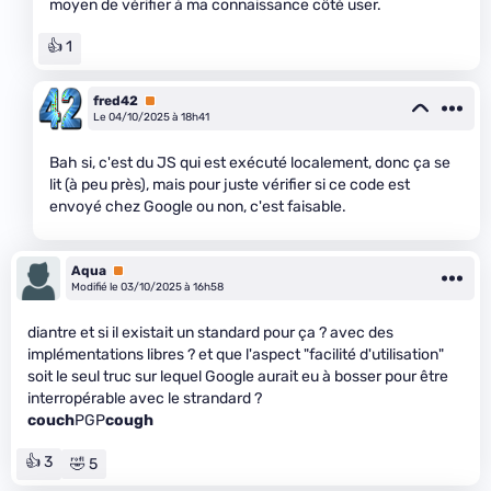
moyen de vérifier à ma connaissance côté user.
👍 1
fred42
Premium
Le 04/10/2025 à 18h41
Bah si, c'est du JS qui est exécuté localement, donc ça se
lit (à peu près), mais pour juste vérifier si ce code est
envoyé chez Google ou non, c'est faisable.
Aqua
Premium
Modifié le 03/10/2025 à 16h58
diantre et si il existait un standard pour ça ? avec des
implémentations libres ? et que l'aspect "facilité d'utilisation"
soit le seul truc sur lequel Google aurait eu à bosser pour être
interropérable avec le strandard ?
couch
PGP
cough
👍 3
🤣 5