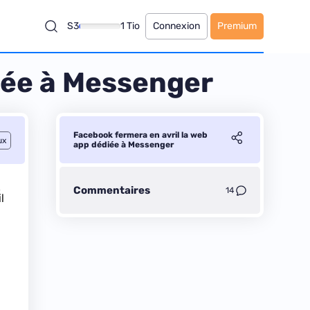
S3
1 Tio
Connexion
Premium
iée à Messenger
Facebook fermera en avril la web
ux
app dédiée à Messenger
,
Commentaires
14
l