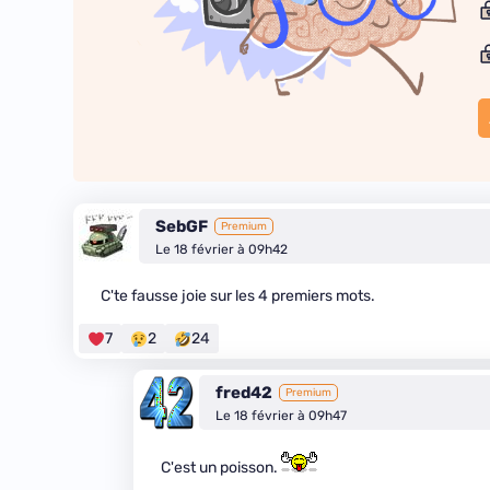
SebGF
Premium
Le 18 février à 09h42
C'te fausse joie sur les 4 premiers mots.
7
2
24
fred42
Premium
Le 18 février à 09h47
C'est un poisson.