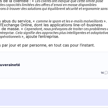
s de la clientèle : «
Les clients ont indiqué que cette limite pose
des capacités limitées des offres d’envoi en masse disponibles
ns à trouver des solutions qui équilibrent sécurité et ergonomie sans
s abus du service, «
comme le spam et les e-mails malveillants
».
d’Exchange Online, dont les applications line-of-business
is de masse. «
Cependant, nous prévoyons de traiter ces problèmes 
ntreprise. Cela signifie des approches plus intelligentes et adaptativ
 opérationnels
», ajoute l’entreprise.
par jour et par personne, en tout cas pour l’instant.
ouveraineté
14