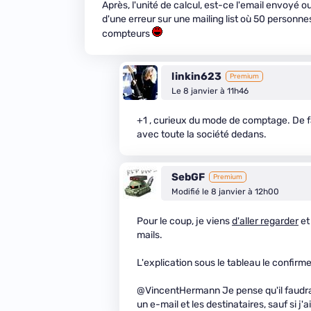
Après, l'unité de calcul, est-ce l'email envoyé o
d'une erreur sur une mailing list où 50 personne
compteurs
linkin623
Premium
Le 8 janvier à 11h46
+1 , curieux du mode de comptage. De fa
avec toute la société dedans.
SebGF
Premium
Modifié le 8 janvier à 12h00
Pour le coup, je viens
d'aller regarder
et
mails.
L'explication sous le tableau le confirme 
@VincentHermann Je pense qu'il faudrait
un e-mail et les destinataires, sauf si j'