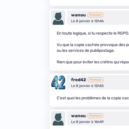
wanou
Premium
Le 8 janvier à 12h46
En toute logique, si tu respecte le RGPD
Vu que la copie cachée provoque des pro
ou les services de publipostage.
Rien que pour éviter les crétins qui répo
fred42
Premium
Le 8 janvier à 12h55
C'est quoi les problèmes de la copie ca
wanou
Premium
Le 8 janvier à 16h49