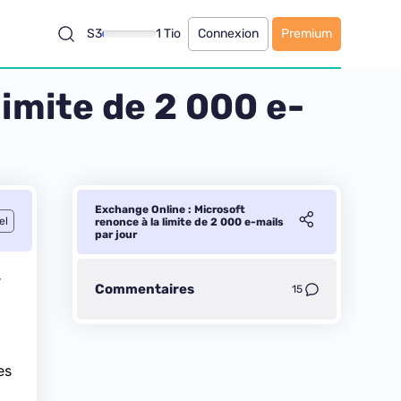
S3
1 Tio
Connexion
Premium
limite de 2 000 e-
Exchange Online : Microsoft
el
renonce à la limite de 2 000 e-mails
par jour
r
Commentaires
15
es