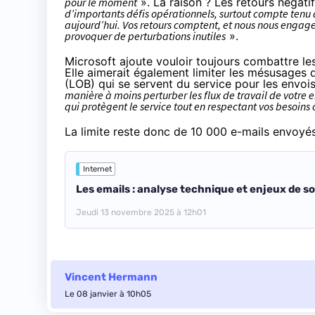
pour le moment
». La raison ? Les retours négatif
d’importants défis opérationnels, surtout compte tenu 
aujourd’hui. Vos retours comptent, et nous nous engageo
provoquer de perturbations inutiles
».
Microsoft ajoute vouloir toujours combattre le
Elle aimerait également limiter les mésusages 
(LOB) qui se servent du service pour les envo
manière à moins perturber les flux de travail de votre e
qui protègent le service tout en respectant vos besoins
La limite reste donc de 10 000 e-mails envoyés 
Internet
Les emails : analyse technique et enjeux de s
Jeudi 13 novembre 2025 à 12h01
Vincent Hermann
Le 08 janvier à 10h05