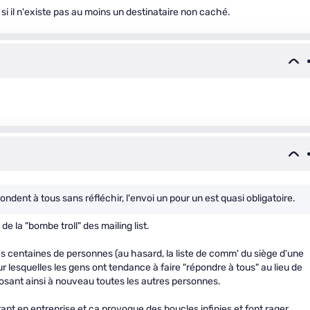
 il n'existe pas au moins un destinataire non caché.
ondent à tous sans réfléchir, l'envoi un pour un est quasi obligatoire.
e la "bombe troll" des mailing list.
des centaines de personnes (au hasard, la liste de comm' du siège d'une
sur lesquelles les gens ont tendance à faire "répondre à tous" au lieu de
osant ainsi à nouveau toutes les autres personnes.
ant en entreprise et ça provoque des boucles infinies et font rager.