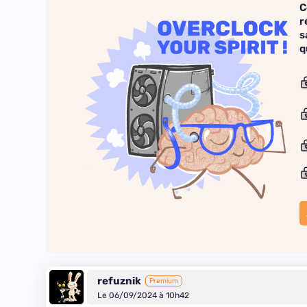
C
r
s
q
refuznik
Premium
Le 06/09/2024 à 10h42