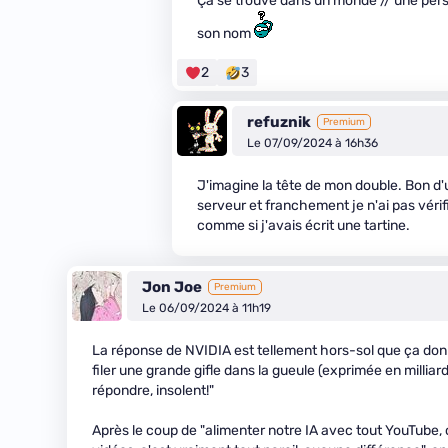
Ça se trouve dans un monde // une per
son nom
2
3
refuznik
Premium
Le 07/09/2024 à 16h36
J'imagine la tête de mon double. Bon d'u
serveur et franchement je n'ai pas véri
comme si j'avais écrit une tartine.
Jon Joe
Premium
Le 06/09/2024 à 11h19
La réponse de NVIDIA est tellement hors-sol que ça donn
filer une grande gifle dans la gueule (exprimée en milliar
répondre, insolent!"
Après le coup de "alimenter notre IA avec tout YouTube,