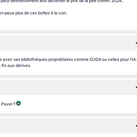
n peut définitivement leur décerner le prix de la pire comm' 2024.
'en peux plus de ces boîtes à la con.
le avec ses bibliothèques propriétaires comme CUDA ou celles pour l'IA. 
 fin aux dérives.
c Pavel ?