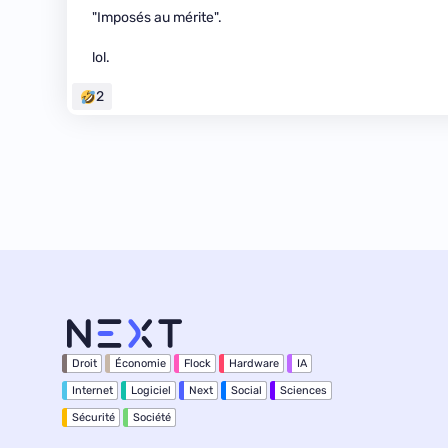
"Imposés au mérite".
lol.
2
Droit
Économie
Flock
Hardware
IA
Internet
Logiciel
Next
Social
Sciences
Sécurité
Société