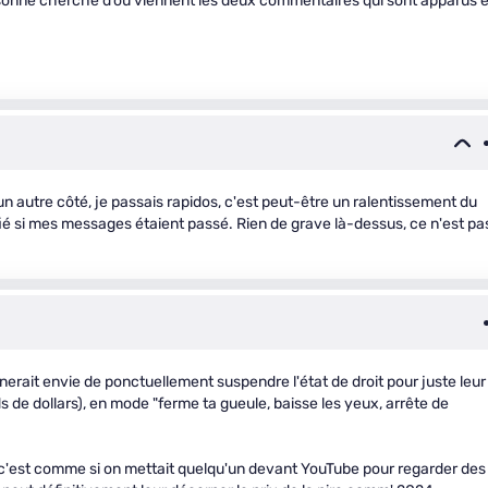
sonne cherche d’où viennent les deux commentaires qui sont apparus 
n autre côté, je passais rapidos, c'est peut-être un ralentissement du
fié si mes messages étaient passé. Rien de grave là-dessus, ce n'est pa
erait envie de ponctuellement suspendre l'état de droit pour juste leur
ds de dollars), en mode "ferme ta gueule, baisse les yeux, arrête de
 c'est comme si on mettait quelqu'un devant YouTube pour regarder des