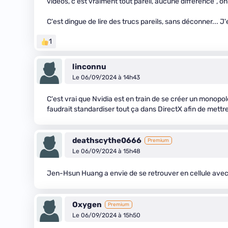
vidéos, c'est vraiment tout pareil, aucune différence", o
C'est dingue de lire des trucs pareils, sans déconner... J
1
linconnu
Le 06/09/2024 à 14h43
C'est vrai que Nvidia est en train de se créer un monopo
faudrait standardiser tout ça dans DirectX afin de mettre
deathscythe0666
Premium
Le 06/09/2024 à 15h48
Jen-Hsun Huang a envie de se retrouver en cellule ave
Oxygen
Premium
Le 06/09/2024 à 15h50