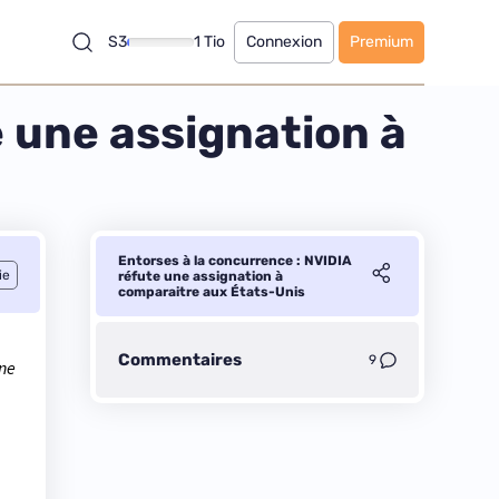
S3
1 Tio
Connexion
Premium
e une assignation à
Entorses à la concurrence : NVIDIA
ie
réfute une assignation à
comparaitre aux États-Unis
Commentaires
9
une