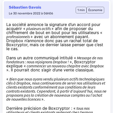
Sébastien Gavois
1 min
Économie
Le 30 novembre 2022 à 06h06
La société
annonce
la signature d’un accord pour
acquérir «
plusieurs actifs
» afin de proposer du
chiffrement de bout en bout pour les utilisateurs «
professionnels
» avec un abonnement payant.
Dropbox n’annonce donc pas un rachat total de
Boxcryptor, mais ce dernier laisse penser que c’est
le cas.
Dans un autre communiqué intitulé «
Message de nos
fondateurs : nous rejoignons Dropbox !
», Boxcryptor
explique «
commencer un nouveau chapitre avec Dropbox
». Il pourrait donc s’agir d’une vente classique.
«
Bien que nous ayons vendu plusieurs actifs technologiques
clés à Dropbox, nous continuerons de servir nos utilisateurs et
clients existants conformément aux conditions de leurs
contrats existants. Cependant, à partir d’aujourd’hui, nous ne
proposons pas la création de nouveaux comptes ou l’achat
de nouvelles licences
».
Dernière précision de Boxcryptor : «
tous nos
utilisateurs et clients existants resteront chez German