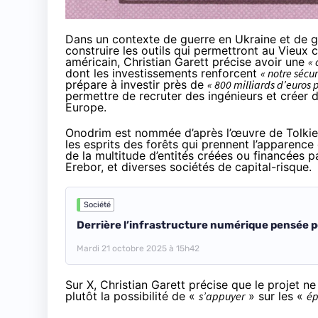
Dans un contexte de guerre en Ukraine et de 
construire les outils qui permettront au Vieux c
américain, Christian Garett précise avoir une
« 
dont les investissements renforcent
« notre sécur
prépare à investir près de
« 800 milliards d’euros 
permettre de recruter des ingénieurs et créer
Europe.
Onodrim est nommée d’après l’œuvre de Tolkien,
les esprits des forêts qui prennent l’apparence d
de la multitude d’entités créées ou financées 
Erebor, et
diverses sociétés de capital-risque
.
Société
Derrière l’infrastructure numérique pensée po
Mardi 21 octobre 2025 à 15h42
Sur
X
, Christian Garett précise que le projet n
plutôt la possibilité de «
s’appuyer
» sur les «
ép