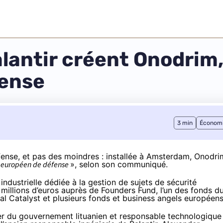
lantir créent Onodrim,
fense
3 min
Économ
fense, et pas des moindres : installée à Amsterdam, Onodri
u européen de défense
», selon son
communiqué
.
industrielle dédiée à la gestion de sujets de sécurité
0 millions d’euros auprès de Founders Fund, l’un des fonds d
ral Catalyst et plusieurs fonds et business angels européens
ler du gouvernement lituanien et responsable technologique