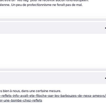
rait être un "red flag" pour ne recevoir aucun fond européen.
éenne. Un peu de protectionnisme ne ferait pas de mal.
es bien à nous, dans une certaine mesure.
de-reflets-info-avait-ete-filoche-par-les-barbouzes-de-nexa-amesys
oser-une-bombe-chez-reflets