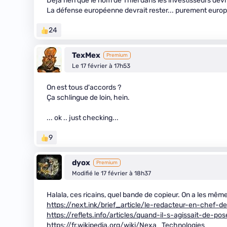
Déjà rien que le nom de Thiel dans les investisseurs dev
La défense européenne devrait rester... purement europ
24
TexMex
Premium
Le 17 février à 17h53
On est tous d'accords ?
Ça schlingue de loin, hein.
... ok .. just checking...
9
dyox
Premium
Modifié le 17 février à 18h37
Halala, ces ricains, quel bande de copieur. On a les mêm
https://next.ink/brief_article/le-redacteur-en-chef-
https://reflets.info/articles/quand-il-s-agissait-de-p
https://fr.wikipedia.org/wiki/Nexa_Technologies