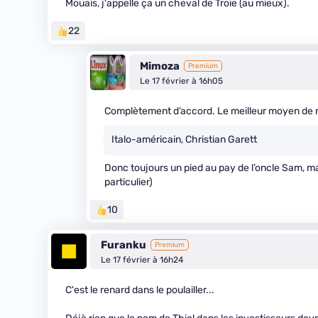
Mouais, j'appelle ça un cheval de Troie (au mieux).
22
Mimoza
Premium
Le 17 février à 16h05
Complètement d’accord. Le meilleur moyen de ne
Italo-américain, Christian Garett
Donc toujours un pied au pay de l’oncle Sam, mai
particulier)
10
Furanku
Premium
Le 17 février à 16h24
C'est le renard dans le poulailler...