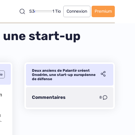
S3
1 Tio
Connexion
Premium
 une start-up
Deux anciens de Palantir créent
ie
Onodrim, une start-up européenne
de défense
m
Commentaires
8
u
.