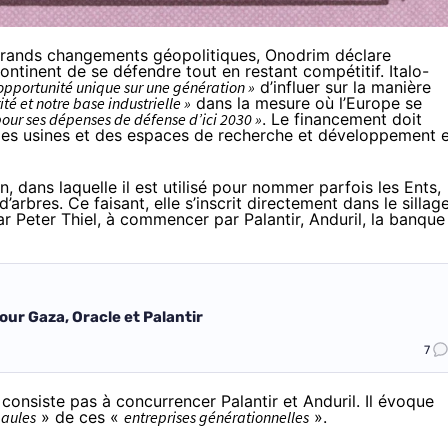
grands changements géopolitiques, Onodrim déclare
ontinent de se défendre tout en restant compétitif. Italo-
opportunité unique sur une génération »
d’influer sur la manière
ité et notre base industrielle »
dans la mesure où l’Europe se
pour ses dépenses de défense d’ici 2030 »
. Le financement doit
 des usines et des espaces de recherche et développement 
 dans laquelle il est utilisé pour nommer parfois les Ents,
’arbres. Ce faisant, elle s’inscrit directement dans le sillag
par
Peter Thiel
, à commencer par Palantir, Anduril, la banque
ur Gaza, Oracle et Palantir
7
e consiste pas à concurrencer Palantir et Anduril. Il évoque
aules
» de ces «
entreprises générationnelles
».