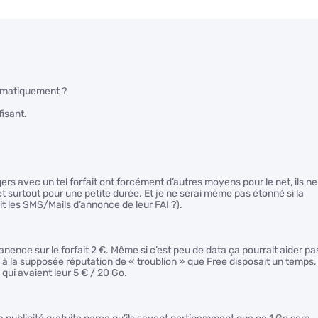
tématiquement ?
isant.
gers avec un tel forfait ont forcément d’autres moyens pour le net, ils ne
 surtout pour une petite durée. Et je ne serai même pas étonné si la
it les SMS/Mails d’annonce de leur FAI ?).
anence sur le forfait 2 €. Même si c’est peu de data ça pourrait aider pa
 à la supposée réputation de « troublion » que Free disposait un temps,
ui avaient leur 5 € / 20 Go.