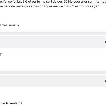
j’ai ce forfait 2 € et oui je me sert de ces 50 Mo pour aller sur Internet
période limité ça va pas changer ma vie mais “c’est toujours ça”.
ables sérieux.
T.
 si ils veulent)