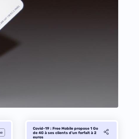
Covid-19 : Free Mobile propose 1 Go
ue
de 4G à ses clients d’un forfait à 2
euros