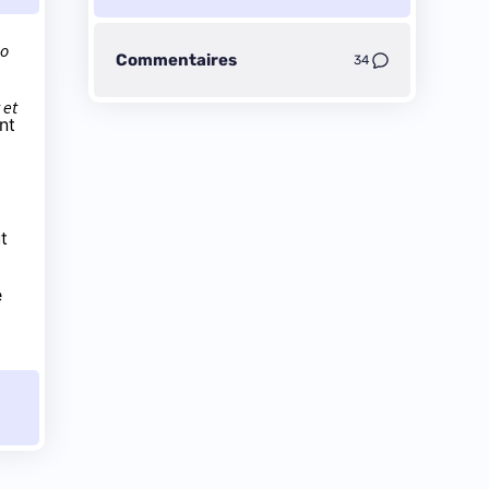
Go
Commentaires
34
 et
nt
t
e