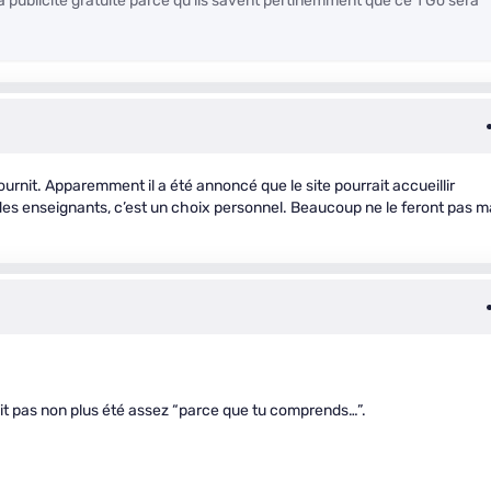
la publicité gratuite parce qu’ils savent pertinemment que ce 1 Go sera
ournit. Apparemment il a été annoncé que le site pourrait accueillir
es enseignants, c’est un choix personnel. Beaucoup ne le feront pas m
rait pas non plus été assez “parce que tu comprends…”.