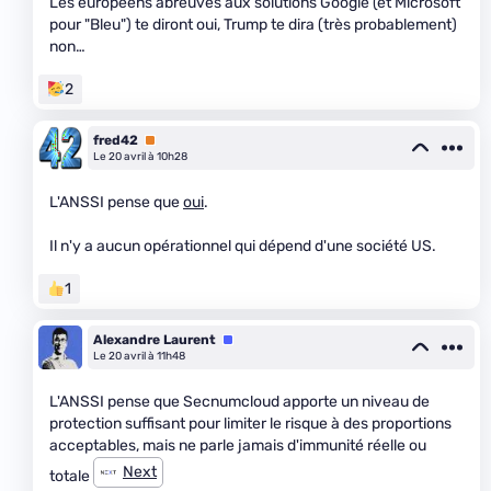
Les européens abreuvés aux solutions Google (et Microsoft
pour "Bleu") te diront oui, Trump te dira (très probablement)
non…
2
fred42
Premium
Le 20 avril à 10h28
L'ANSSI pense que
oui
.
Il n'y a aucun opérationnel qui dépend d'une société US.
1
Alexandre Laurent
Équipe
Le 20 avril à 11h48
L'ANSSI pense que Secnumcloud apporte un niveau de
protection suffisant pour limiter le risque à des proportions
acceptables, mais ne parle jamais d'immunité réelle ou
Next
totale