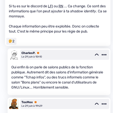
Si tu es sur le discord de
LFI
ou
RN
... Ca change. Ce sont des
informations que l'on peut ajouter à ta
shadow identity
. Ca se
monnaye.
Chaque information peu être exploitée. Donc on collecte
tout. C'est le même principe pour les régie de pub.
2
CharlesP.
Premium
Le 29 juin à 15h10
Oui enfin là on parle de salons publics de la fonction
publique. Autrement dit des salons d'information générale
comme "Tchap infos", ou des trucs informels comme le
salon "Bons plans" ou encore le canal d'utilisateurs de
GNU/Linux... Horriblement sensible.
TexMex
Premium
Le 29 juin à 19h29