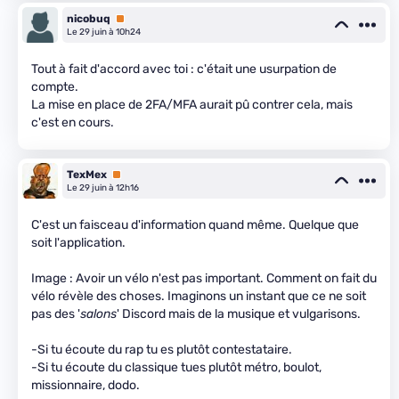
nicobuq
Premium
Le 29 juin à 10h24
Tout à fait d'accord avec toi : c'était une usurpation de
compte.
La mise en place de 2FA/MFA aurait pû contrer cela, mais
c'est en cours.
TexMex
Premium
Le 29 juin à 12h16
C'est un faisceau d'information quand même. Quelque que
soit l'application.
Image : Avoir un vélo n'est pas important. Comment on fait du
vélo révèle des choses. Imaginons un instant que ce ne soit
pas des '
salons
' Discord mais de la musique et vulgarisons.
-Si tu écoute du rap tu es plutôt contestataire.
-Si tu écoute du classique tues plutôt métro, boulot,
missionnaire, dodo.