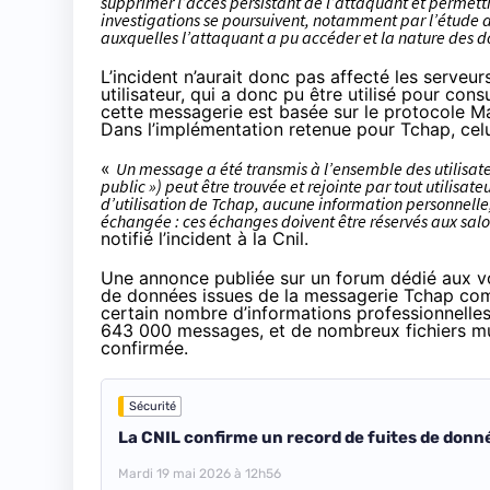
supprimer l’accès persistant de l’attaquant et permett
investigations se poursuivent, notamment par l’étude d
auxquelles l’attaquant a pu accéder et la nature des do
L’incident n’aurait donc pas affecté les serveu
utilisateur, qui a donc pu être utilisé pour co
cette messagerie est basée sur le protocole M
Dans l’implémentation retenue pour Tchap, cel
«
Un message a été transmis à l’ensemble des utilisat
public ») peut être trouvée et rejointe par tout utilisa
d’utilisation de Tchap, aucune information personnelle, 
échangée : ces échanges doivent être réservés aux salo
notifié l’incident à la Cnil.
Une annonce publiée sur un forum dédié aux vol
de données issues de la messagerie Tchap com
certain nombre d’informations professionnelles 
643 000 messages, et de nombreux fichiers mul
confirmée.
Sécurité
La CNIL confirme un record de fuites de donn
Mardi 19 mai 2026 à 12h56