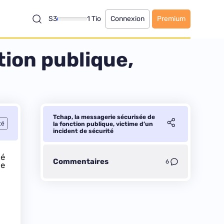
S3
1 Tio
Connexion
Premium
tion publique,
Tchap, la messagerie sécurisée de
té
la fonction publique, victime d’un
incident de sécurité
té
Commentaires
6
de