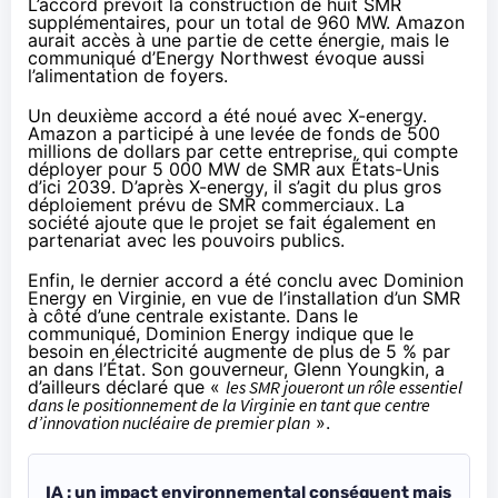
L’accord prévoit la construction de huit SMR
supplémentaires, pour un total de 960 MW. Amazon
aurait accès à une partie de cette énergie, mais le
communiqué d’Energy Northwest évoque aussi
l’alimentation de foyers.
Un deuxième accord a été
noué avec X-energy
.
Amazon a participé à une levée de fonds de 500
millions de dollars par cette entreprise, qui compte
déployer pour 5 000 MW de SMR aux États-Unis
d’ici 2039. D’après X-energy, il s’agit du plus gros
déploiement prévu de SMR commerciaux. La
société ajoute que le projet se fait également en
partenariat avec les pouvoirs publics.
Enfin, le dernier accord a été
conclu avec Dominion
Energy
en Virginie, en vue de l’installation d’un SMR
à côté d’une centrale existante. Dans le
communiqué, Dominion Energy indique que le
besoin en électricité augmente de plus de 5 % par
an dans l’État. Son gouverneur, Glenn Youngkin, a
d’ailleurs déclaré que «
les SMR joueront un rôle essentiel
dans le positionnement de la Virginie en tant que centre
d’innovation nucléaire de premier plan
».
IA : un impact environnemental conséquent mais