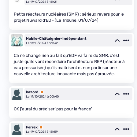
Le 17/10/2024 à 16h21
Petits réacteurs nucléaires (SMR) : sérieux revers pour le
projet Nuward d’EDF
(La Tribune, 01/07/24)
Habile-Châtaignier-Indépendant
Le 17/10/2024 à 16h32
Ca ne change rien au fait qu'EDF va faire du SMR, c'est
juste qu'ils vont reconduire l'architecture REP (réacteur à
eau pressurisée) qu'ils maitrisent et non partir sur une
nouvelle architecture innovante mais pas éprouvée.
kazord
Premium
Le 19/10/2024 à 00h40
OK j'aurai du préciser 'pas pour la france'
Ferrex
Premium
Le 17/10/2024 à 18h59