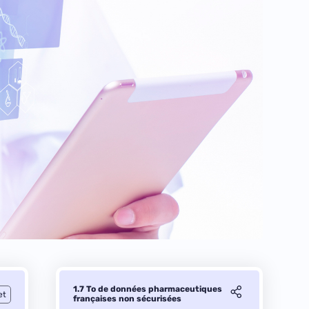
1.7 To de données pharmaceutiques
et
françaises non sécurisées