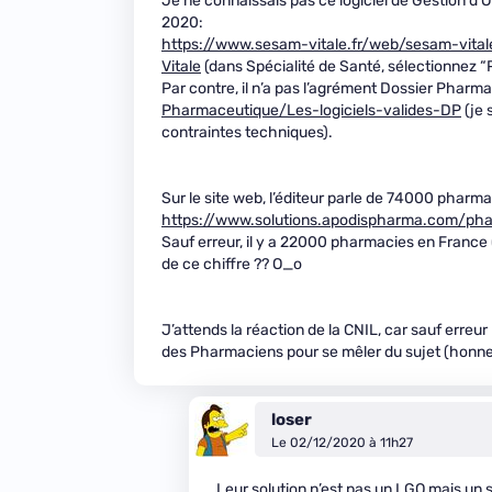
Je ne connaissais pas ce logiciel de Gestion d’Of
2020:
https://www.sesam-vitale.fr/web/sesam-vit
Vitale
(dans Spécialité de Santé, sélectionnez “
Par contre, il n’a pas l’agrément Dossier Pharm
Pharmaceutique/Les-logiciels-valides-DP
(je 
contraintes techniques).
Sur le site web, l’éditeur parle de 74000 pharm
https://www.solutions.apodispharma.com/ph
Sauf erreur, il y a 22000 pharmacies en France (
de ce chiffre ?? O_o
J’attends la réaction de la CNIL, car sauf erreur l
des Pharmaciens pour se mêler du sujet (honneu
loser
Le 02/12/2020 à 11h27
Leur solution n’est pas un LGO mais un s