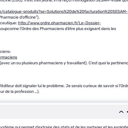
ficine (LGO). Il est très jeune, il n’a reçu l’homogation SESAM-Vitale qu
ale/catalogue-produits?se=Solutions%20de%20facturation%20SESAM-
Pharmacie d’officine”).
aceutique:
http://www.ordre.pharmacien.fr/Le-Dossier-
soupconne l’Ordre des Pharmaciens d’être plus exigeant dans les
aciens:
armaciens
avec un ou plusieurs pharmaciens y travaillant). C’est quoi la pertinen
’éditeur doit signaler lui le problème. Je serais curieux de savoir si l’Ord
r de la profession …).
ystème qui permet d’extraire des stats et de les partager et les exploite