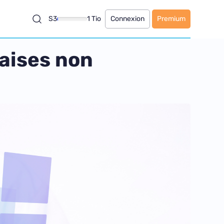
S3
1 Tio
Connexion
Premium
aises non