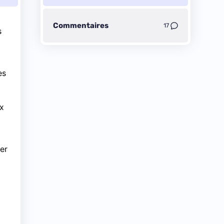
Commentaires
17
s
es
ux
er