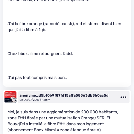
J’ai la fibre orange (racordé par sfr), red et sfr me disent bien
que j’ai la fibre à 1gb.
Chez bbox, il me refourguent l’adsl.
J’ai pas tout compris mais bon…
anonyme_d5bf0b9f87fd15affa58563db3b0ac5d
Le 09/07/2017 à 18h19
Moi, je suis dans une agglomération de 200 000 habitants,
zone FttH fibrée par une mutualisation Orange/SFR. Et
BouygTel a installé la fibre FttH dans mon logement
(abonnement Bbox Miami « zone étendue fibre »).