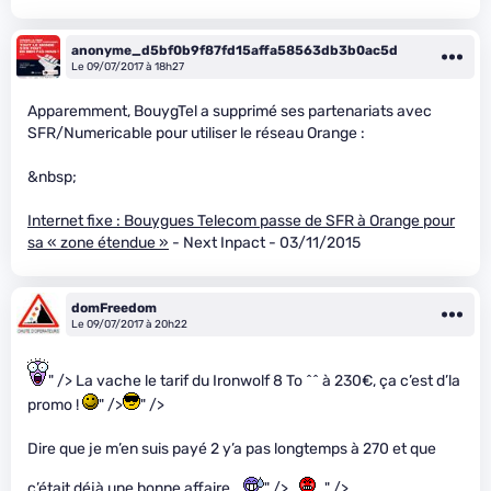
anonyme_d5bf0b9f87fd15affa58563db3b0ac5d
Le 09/07/2017 à 18h27
Apparemment, BouygTel a supprimé ses partenariats avec
SFR/Numericable pour utiliser le réseau Orange :
&nbsp;
Internet fixe : Bouygues Telecom passe de SFR à Orange pour
sa « zone étendue »
- Next Inpact - 03/11/2015
domFreedom
Le 09/07/2017 à 20h22
" /> La vache le tarif du Ironwolf 8 To ^^ à 230€, ça c’est d’la
promo !
" />
" />
Dire que je m’en suis payé 2 y’a pas longtemps à 270 et que
c’était déjà une bonne affaire…
" />
" />