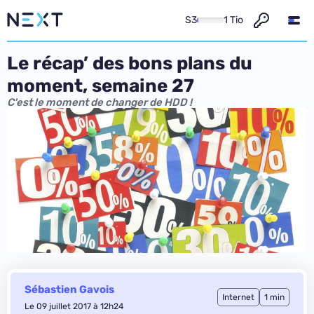
S3
1 Tio
Le récap’ des bons plans du
moment, semaine 27
C'est le moment de changer de HDD !
Sébastien Gavois
Internet
1 min
Le 09 juillet 2017 à 12h24