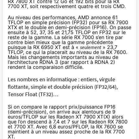
RX 7800 XT contre 12 Go et 192 bits pour la RX
7700 XT, soit respectivement quatre et trois CMD.
Au niveau des performances, AMD annonce 61
TFLOP en simple précision (FP32) pour sa RX 7900
XTX et le double en demi-précision (FP16). On passe
ensuite à 52, 37, 35 et 21,75 TFLOP en FP32 sur le
reste de la gamme. La série RX 7000 s’en tire par
contre bien mieux que la gamme précédente
puisque la RX 6950 XT est à «
seulement
» 23,7
TFLOP, ce qui la placerait au niveau de la RX 7600.
Mais les changements importants au niveau de
l’architecture RDNA 3 (par rapport à RDNA 2)
rendent la comparaison difficile.
Les nombres en informatique : entiers, virgule
flottante, simple et double précision (FP32/64),
Tensor Float (TF32)…
Si on compare le rapport prix/puissance FP16
(demi-précision), on arrive aux alentours de 9
euros/TFLOP sur les Radeon XT 7900 XT(X) alors
que l’on descend à 7,4 et 7 sur les Radeon RX 7800
et 7700 XT. Avec 6,8 euros/PFLOP, la RX 7600 se
maintient à un niveau assez proche de la RX 7700
XT.