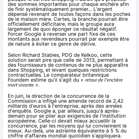
des sommes importantes pour chaque enchère afin
de finir systématiquement premier... L'argent
dépensé revenant de toutes façons dans les poches
de le maison mère. Certes, la branche pourrait être
officiellement déficitaire, mais le groupe aura
largement de quoi éponger ce résultat négatif.
Forcer Google à reverser une part fixe de ces
montants aux revendeurs pourrait par exemple être
de nature à éviter ce genre de dérive.
Selon Richard Stables, PDG de Kelkoo, cette
solution serait pire que
celle de 2013
, permettant à
des fournisseurs de contenus de ne plus apparaître
dans Shopping, et levant quelques restrictions
contractuelles. Le comparateur britannique
Foundem estime qu'il s'agit
du «
retour de l'enchère
mort-vivante
»
.
En juin, la direction de la concurrence de la
Commission a infligé
une amende record de 2,42
milliards d'euros
à l'entreprise, après des années
d'enquête. Google a, par ailleurs, jusqu'à après-
demain pour se plier aux exigences de l'institution
européenne. Celle-ci devait mieux accueillir la
concurrence, par les moyens qui lui conviennent le
mieux. Au-delà, une astreinte équivalente à 5 % du
chiffre d'affaires mondial quotidien s'appliquera.