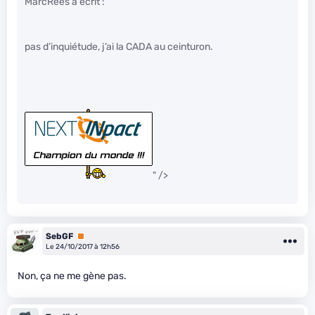
MarcRees a écrit :
pas d’inquiétude, j’ai la CADA au ceinturon.
" />
SebGF
Premium
Le 24/10/2017 à 12h56
Non, ça ne me gène pas.