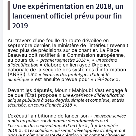
Une expérimentation en 2018, un
lancement officiel prévu pour fin
2019
Au travers d’une
feuille de route
dévoilée en
septembre dernier, le ministère de l’Intérieur revenait
avec plus de précisions sur ce chantier. La Place
Beauvau doit notifier à la Commission européenne,
au cours du «
premier semestre 2018
», «
un schéma
d’identification
» élaboré en lien avec l’Agence
nationale de la sécurité des systèmes d'information
(ANSSI). Une «
livraison des prototypes d’identité
numérique
» est ensuite prévue pour «
l’été 2018
».
Devant les députés, Mounir Mahjoubi s’est engagé à
ce que l'État propose «
une expérience d'identification
unique publique à deux degrés, simple et complexe, et très
sécurisée, en cours d'année 2018
».
L’exécutif ambitionne de lancer son «
nouveau service
rendu au public, sur demande des administrés ou à
l’occasion du renouvellement d’un titre
», à «
la rentrée
2019
». «
Les solutions qui seront développées s’intégreront
dans le projet plus vaste de création d’un compte citoyen en