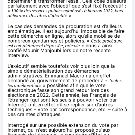
déterminer à transformer l’essai. Cela colle d’ailleurs
parfaitement avec l’objectif que s’est fixé l’exécutif :
«
100 % des services publics numérisés à horizon 2022, hors
délivrance des titres d’identité
».
Le cas des demandes de procuration est d’ailleurs
emblématique. Il est aujourd’hui impossible de faire
cette démarche en ligne, alors qu’elle mobilise de
nombreux gendarmes et policiers. «
Cette procédure
est complètement dépassée, ridicule
» nous a ainsi
confié Mounir Mahjoubi lors de notre récente
interview
.
L’exécutif semble toutefois voir plus loin que la
simple dématérialisation des démarches
administratives. Emmanuel Macron a en effet
demandé au gouvernement de procéder à «
toutes
les améliorations
» possibles afin que
le vote
électronique fasse son grand retour lors des
élections de 2022
. Cette année, les Français de
l’étranger (qui sont les seuls à pouvoir voter par
Internet) ont en effet dû se replier sur d’autres
techniques – vote par correspondance, etc. – suite à
des craintes d’attaques.
Interrogé sur une possible extension du vote par
Internet, qui n'est aujourd'hui proposé qu'aux
Français de l'étranger, le secrétaire d’État au