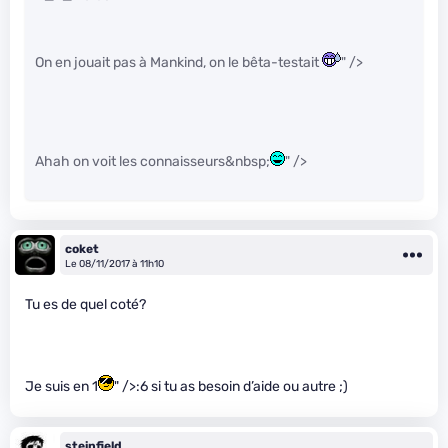
On en jouait pas à Mankind, on le bêta-testait
" />
Ahah on voit les connaisseurs&nbsp;
" />
coket
Le 08/11/2017 à 11h10
Tu es de quel coté?
Je suis en 1
" />:6 si tu as besoin d’aide ou autre ;)
steinfield