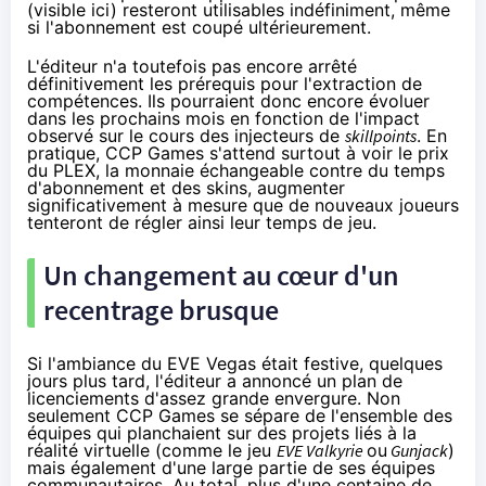
(
visible ici
) resteront utilisables indéfiniment, même
si l'abonnement est coupé ultérieurement.
L'éditeur n'a toutefois pas encore arrêté
définitivement les prérequis pour l'extraction de
compétences. Ils pourraient donc encore évoluer
dans les prochains mois en fonction de l'impact
observé sur le cours des injecteurs de
skillpoints
. En
pratique, CCP Games s'attend surtout à voir le prix
du PLEX, la monnaie échangeable contre du temps
d'abonnement et des skins, augmenter
significativement à mesure que de nouveaux joueurs
tenteront de régler ainsi leur temps de jeu.
Un changement au cœur d'un
recentrage brusque
Si l'ambiance du EVE
Vega
s était festive, quelques
jours plus tard, l'éditeur a annoncé un plan de
licenciements d'assez grande envergure.
Non
seulement CCP Games se sépare
de l'ensemble des
équipes qui planchaient sur des projets liés à la
réalité virtuelle (comme le jeu
EVE Valkyrie
ou
Gunjack
)
mais également d'une large partie de ses équipes
communautaires. Au total, plus d'une centaine de