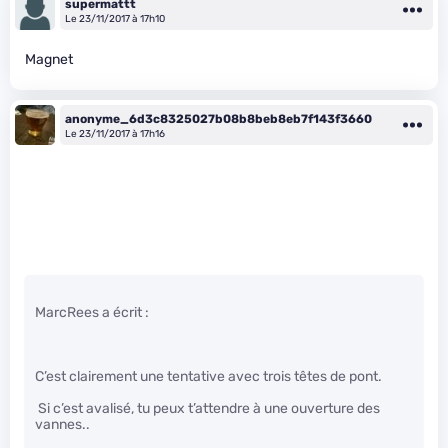
supermattt
Le 23/11/2017 à 17h10
Magnet
anonyme_6d3c8325027b08b8beb8eb7f143f3660
Le 23/11/2017 à 17h16
MarcRees a écrit :
C’est clairement une tentative avec trois têtes de pont.
Si c’est avalisé, tu peux t’attendre à une ouverture des
vannes..