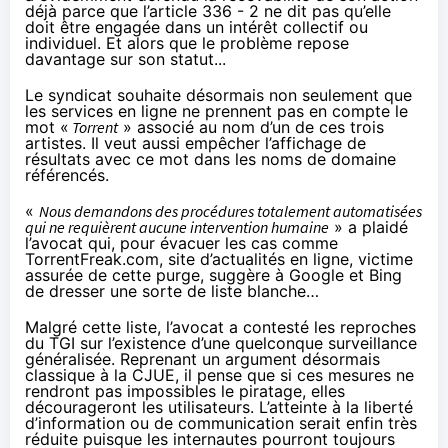
déjà parce que l’article 336 - 2 ne dit pas qu’elle
doit être engagée dans un intérêt collectif ou
individuel. Et alors que le problème repose
davantage sur son statut...
Le syndicat souhaite désormais non seulement que
les services en ligne ne prennent pas en compte le
mot «
Torrent
» associé au nom d’un de ces trois
artistes. Il veut aussi empêcher l’affichage de
résultats avec ce mot dans les noms de domaine
référencés.
«
Nous demandons des procédures totalement automatisées
qui ne requièrent aucune intervention humaine
» a plaidé
l’avocat qui, pour évacuer les cas comme
TorrentFreak.com
, site d’actualités en ligne, victime
assurée de cette purge, suggère à Google et Bing
de dresser une sorte de liste blanche…
Malgré cette liste, l’avocat a contesté les reproches
du TGI sur l’existence d’une quelconque surveillance
généralisée. Reprenant un argument désormais
classique à la CJUE, il pense que si ces mesures ne
rendront pas impossibles le piratage, elles
décourageront les utilisateurs. L’atteinte à la liberté
d’information ou de communication serait enfin très
réduite puisque les internautes pourront toujours