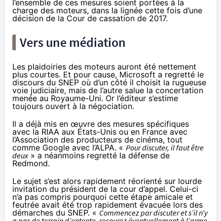
l’ensemble de ces mesures soient portées à la
charge des moteurs, dans la lignée cette fois d’une
décision de la Cour de cassation de 2017.
Vers une médiation
Les plaidoiries des moteurs auront été nettement
plus courtes. Et pour cause, Microsoft a regretté le
discours du SNEP où d’un côté il choisit la rugueuse
voie judiciaire, mais de l’autre salue la concertation
menée au Royaume-Uni. Or l’éditeur s’estime
toujours ouvert à la négociation.
Il a déjà mis en œuvre des mesures spécifiques
avec la RIAA aux États-Unis ou en France avec
l’Association des producteurs de
cinéma
, tout
comme Google avec l’ALPA. «
Pour discuter, il faut être
deux
» a néanmoins regretté la défense de
Redmond.
Le sujet s’est alors rapidement réorienté sur lourde
invitation du président de la cour d’appel. Celui-ci
n’a pas compris pourquoi cette étape amicale et
feutrée avait été trop rapidement évacuée lors des
démarches du SNEP. «
Commencez par discuter et s’il n’y
a pas de terrain d’entente, recourez éventuellement à l’arme