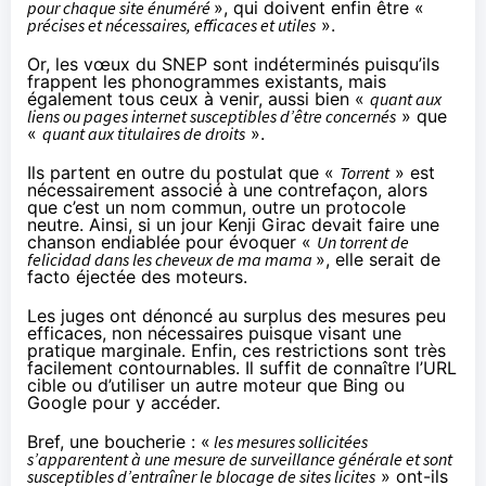
pour chaque site énuméré
», qui doivent enfin être «
précises et nécessaires, efficaces et utiles
».
Or, les vœux du SNEP sont indéterminés puisqu’ils
frappent les phonogrammes existants, mais
également tous ceux à venir, aussi bien «
quant aux
liens ou pages internet susceptibles d’être concernés
» que
«
quant aux titulaires de droits
».
Ils partent en outre du postulat que «
Torrent
» est
nécessairement associé à une contrefaçon, alors
que c’est un nom commun, outre un protocole
neutre. Ainsi, si un jour Kenji Girac devait faire une
chanson endiablée pour évoquer «
Un torrent de
felicidad dans les cheveux de ma mama
», elle serait de
facto éjectée des moteurs.
Les juges ont dénoncé au surplus des mesures peu
efficaces, non nécessaires puisque visant une
pratique marginale. Enfin, ces restrictions sont très
facilement contournables. Il suffit de connaître l’URL
cible ou d’utiliser un autre moteur que Bing ou
Google pour y accéder.
Bref, une boucherie : «
les mesures sollicitées
s’apparentent à une mesure de surveillance générale et sont
susceptibles d’entraîner le blocage de sites licites
» ont-ils