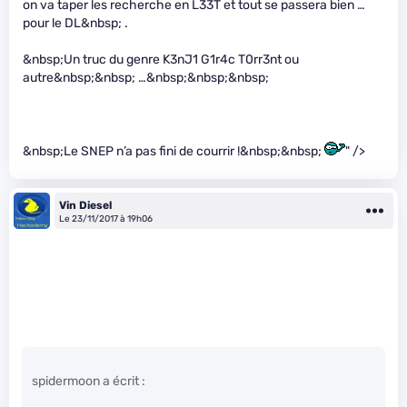
on va taper les recherche en L33T et tout se passera bien …
pour le DL&nbsp; .
&nbsp;Un truc du genre K3nJ1 G1r4c T0rr3nt ou
autre&nbsp;&nbsp; …&nbsp;&nbsp;&nbsp;
&nbsp;Le SNEP n’a pas fini de courrir !&nbsp;&nbsp;
" />
Vin Diesel
Le 23/11/2017 à 19h06
spidermoon a écrit :