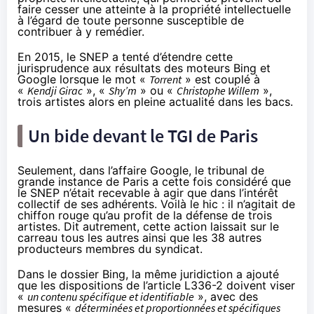
faire cesser une atteinte à la propriété intellectuelle
à l’égard de toute personne susceptible de
contribuer à y remédier.
En 2015
, le SNEP a tenté d’étendre cette
jurisprudence aux résultats des moteurs Bing et
Google lorsque le mot «
Torrent
» est couplé à
«
Kendji Girac
», «
Shy’m
» ou «
Christophe Willem
»,
trois artistes alors en pleine actualité dans les bacs.
Un bide devant le TGI de Paris
Seulement, dans l’affaire Google, le tribunal de
grande instance de Paris a cette fois considéré que
le SNEP n’était recevable à agir que dans l’intérêt
collectif de ses adhérents. Voilà le hic : il n’agitait de
chiffon rouge qu’au profit de la défense de trois
artistes. Dit autrement, cette action laissait sur le
carreau tous les autres ainsi que les 38 autres
producteurs membres du syndicat.
Dans le dossier Bing, la même juridiction a ajouté
que les dispositions de l’article L336-2 doivent viser
«
un contenu spécifique et identifiable
», avec des
mesures «
déterminées et proportionnées et spécifiques