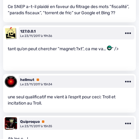
Ce SNEP a-t-il plaidé en faveur du filtrage des mots “fiscalité”,
“paradis fiscaux”, “torrent de fric” sur Google et Bing ??
127.0.0.1
Le 23/11/2017 à 19h36
tant qu’on peut chercher “magnet:?xt”, ca me va…
" />
hellmut
Premium
Le 23/11/2017 à 15h34
une seul qualificatif me vient à l’esprit pour ceci: Troll et
incitation au Troll.
Quiproquo
Premium
Le 23/11/2017 à 15h35
Ah les c… !