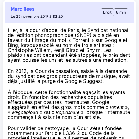
Marc Rees
Droit
8 min
Le 23 novembre 2017 à 15h20
Hier, à la cour d’appel de Paris, le Syndicat national
de l’édition phonographique (SNEP) a plaidé en
faveur du filtrage du mot « Torrent » sur Google et
Bing, lorsqu’associé au nom de trois artistes :
Christophe Willem, Kenji Girac et Shy’m. Les
plaidoiries ont cependant été stoppées, le président
ayant poussé les uns et les autres à une médiation.
En 2012
, la Cour de cassation, saisie à la demande
du syndicat des gros producteurs de musique, avait
déjà justifié la purge de Google Suggest.
À l’époque, cette fonctionnalité agaçait les ayants
droit. En fonction des recherches populaires
effectuées par d’autres internautes, Google
suggérait en effet des gros mots comme «
Torrent
»,
«
Mega
upload
» ou «
Rapidshare
» lorsque l’internaute
commençait à saisir le nom d’un artiste.
Pour valider ce nettoyage, la Cour s’était fondée
notamment sur l’article
L336-2 du Code de la
propriété intellectuelle,
qui permet de prévenir ou