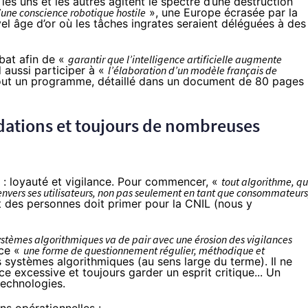
 les uns et les autres agitent le spectre d’une destruction
une conscience robotique hostile
», une Europe écrasée par la
vel âge d’or où les tâches ingrates seraient déléguées à des
bat afin de «
garantir que l’intelligence artificielle augmente
 aussi participer à «
l’élaboration d’un modèle français de
out un programme, détaillé dans un document de 80 pages
dations et toujours de nombreuses
: loyauté et vigilance. Pour commencer, «
tout algorithme, qu’
 envers ses utilisateurs, non pas seulement en tant que consommateurs
rêt des personnes doit primer pour la CNIL (nous y
stèmes algorithmiques va de pair avec une érosion des vigilances
ace «
une forme de questionnement régulier, méthodique et
es systèmes algorithmiques (au sens large du terme). Il ne
ce excessive et toujours garder un esprit critique... Un
technologies
.