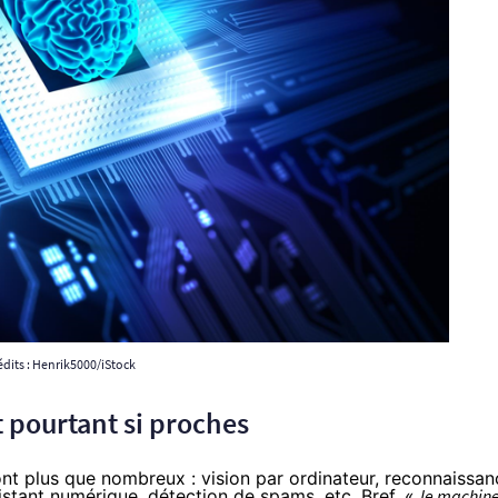
édits : Henrik5000/iStock
et pourtant si proches
nt plus que nombreux : vision par ordinateur, reconnaissan
istant numérique, détection de spams, etc. Bref, «
le machin