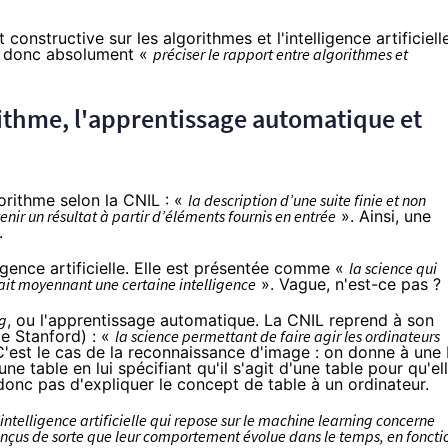
constructive sur les algorithmes et l'intelligence artificiell
aut donc absolument «
préciser le rapport entre algorithmes et
orithme, l'apprentissage automatique et
gorithme selon la CNIL : «
la description d’une suite finie et non
ir un résultat à partir d’éléments fournis en entrée
». Ainsi, une
.
igence artificielle. Elle est présentée comme «
la science qui
ait moyennant une certaine intelligence
». Vague, n'est-ce pas ?
g
, ou l'apprentissage automatique. La CNIL reprend à son
e Stanford) : «
la science permettant de faire agir les ordinateurs
C'est le cas de la reconnaissance d'image : on donne à une 
ne table en lui spécifiant qu'il s'agit d'une table pour qu'el
donc pas d'expliquer le concept de table à un ordinateur.
’intelligence artificielle qui repose sur le machine learning concerne
conçus de sorte que leur comportement évolue dans le temps, en foncti