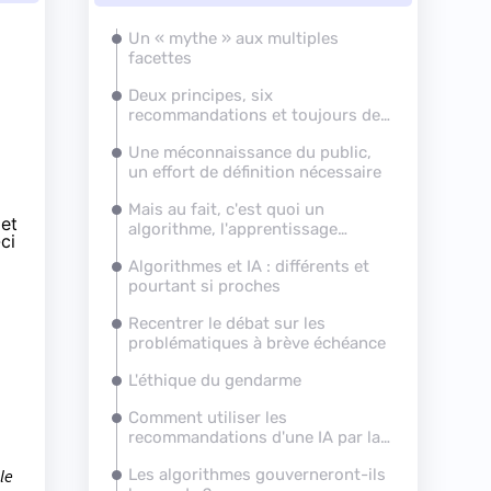
Un « mythe » aux multiples
facettes
Deux principes, six
recommandations et toujours de
nombreuses questions
Une méconnaissance du public,
un effort de définition nécessaire
Mais au fait, c'est quoi un
 et
algorithme, l'apprentissage
ci
automatique et profond ?
Algorithmes et IA : différents et
pourtant si proches
Recentrer le débat sur les
problématiques à brève échéance
L'éthique du gendarme
Comment utiliser les
recommandations d'une IA par la
police ou un médecin ?
lle
Les algorithmes gouverneront-ils