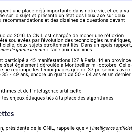
ccupent une place déjà importante dans notre vie, et cela va
e sur le sujet et présente un état des lieux axé sur deux
six recommandations et des dizaines de questions devant
que de 2016, la CNIL est chargée de mener une réflexion
iété soulevées par l’évolution des technologies numériques,
ficielle, deux sujets étroitement liés. Dans un épais rapport,
mme de garder la main
» face aux machines.
t participé à 45 manifestations (27 à Paris, 14 en province
e s’est également déroulée à Montpellier mi-octobre. Celle-
s elle ne regroupe les témoignages que de 37 personnes avec
 35 - 49 ans, encore un quart de 50 - 64 ans et un dernier
thmes et de l’intelligence artificielle
r les enjeux éthiques liés à la place des algorithmes
ettes
tin, présidente de la CNIL, rappelle que «
l’intelligence artificie