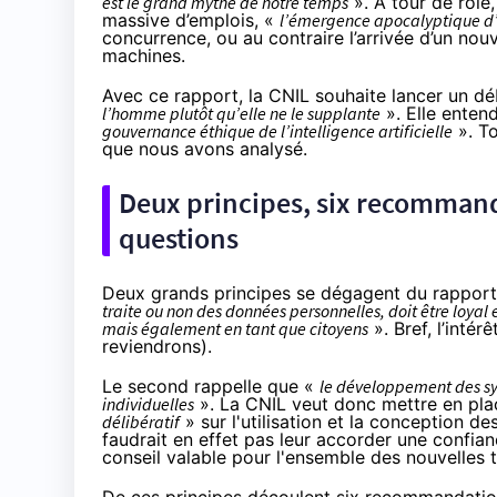
est le grand mythe de notre temps
». À tour de rôle,
massive d’emplois, «
l’émergence apocalyptique d’
concurrence, ou au contraire l’arrivée d’un nou
machines.
Avec ce rapport, la CNIL souhaite lancer un dé
l’homme plutôt qu’elle ne le supplante
». Elle entend
gouvernance éthique de l’intelligence artificielle
». T
que nous avons analysé.
Deux principes, six recomman
questions
Deux grands principes se dégagent du rapport 
traite ou non des données personnelles, doit être loyal
mais également en tant que citoyens
». Bref, l’inté
reviendrons).
Le second rappelle que «
le développement des sy
individuelles
». La CNIL veut donc mettre en pl
délibératif
» sur l'utilisation et la conception d
faudrait en effet pas leur accorder une confian
conseil valable pour
l'ensemble des nouvelles 