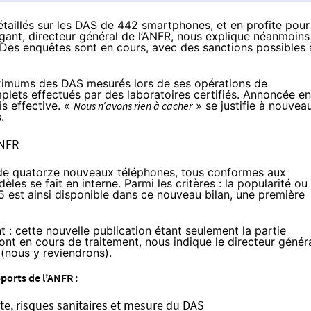
taillés sur les DAS de 442 smartphones, et en profite pour
gant, directeur général de l’ANFR, nous explique néanmoins
Des enquêtes sont en cours, avec des sanctions possibles 
maximums des DAS mesurés lors de ses opérations de
mplets effectués par des laboratoires certifiés. Annoncée en
s effective. «
Nous n’avons rien à cacher
» se justifie à nouvea
.
ANFR
ts de quatorze nouveaux téléphones, tous conformes aux
les se fait en interne. Parmi les critères : la popularité ou
5 est ainsi disponible dans ce nouveau bilan, une première
t : cette nouvelle publication étant seulement la partie
sont en cours de traitement, nous indique le directeur génér
 (nous y reviendrons).
pports de l’ANFR :
e, risques sanitaires et mesure du DAS