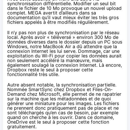
synchronisation différentielle. Modifier un seul bit
dans le fichier de 10 Mo provoque un nouvel upload
complet.
MEGA
avertit d’ailleurs
dans sa
documentation
qu’il vaut mieux éviter les très gros
fichiers appelés à être modifiés régulièrement.
Il n’y pas non plus de synchronisation par le réseau
local. Après avoir « téléversé » environ 300 Mo de
données diverses dans le dossier depuis un PC sous
Windows, notre
MacBook Air
a dû attendre que la
connexion Internet les lui serve. Dommage, car une
exploitation du Wi-Fi pour copier les données aurait
non seulement accéléré la manœuvre, mais
également soulagé la connexion Internet. Là encore,
Dropbox reste le seul à proposer cette
fonctionnalité très utile.
Autre absent notable, la synchronisation partielle.
Nommée SmartSync chez Dropbox et Files-On-
Demand chez Microsoft, elle permet de ne rapatrier
sur la machine que les métadonnées et de quoi
générer une miniature pour les images. Les fichiers
ne prennent donc pratiquement pas de place et ne
sont téléchargés qu’en cas de besoin, par exemple
quand on cherche à les ouvrir. Dans ce domaine,
OneDrive est le seul à proposer cette fonction
gratuitement.