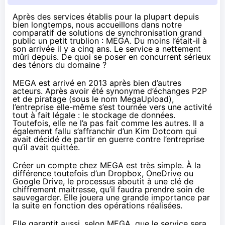
Après des services établis pour la plupart depuis
bien longtemps, nous accueillons dans notre
comparatif de solutions de synchronisation grand
public un petit trublion : MEGA. Du moins l’était-il à
son arrivée il y a cinq ans. Le service a nettement
mûri depuis. De quoi se poser en concurrent sérieux
des ténors du domaine ?
MEGA
est arrivé en 2013
après bien d’autres
acteurs. Après avoir été synonyme d’échanges P2P
et de piratage (sous le nom
Mega
Upload),
l’entreprise elle-même s’est tournée vers une activité
tout à fait légale : le stockage de données.
Toutefois, elle ne l’a pas fait comme les autres. Il a
également fallu s’affranchir d’un Kim Dotcom qui
avait décidé de
partir en guerre
contre l’entreprise
qu’il avait quittée.
Créer un compte chez MEGA est très simple. À la
différence toutefois d’un Dropbox, OneDrive ou
Google Drive, le processus aboutit à une clé de
chiffrement
maitresse, qu’il faudra prendre soin de
sauvegarder. Elle jouera une grande importance par
la suite en fonction des opérations réalisées.
Elle garantit aussi, selon MEGA, que le service sera