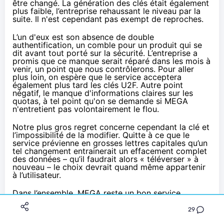
être changé. La génération des clés était également
plus faible, l’entreprise rehaussant le niveau par la
suite. Il n'est cependant pas exempt de reproches.
L’un d'eux est son absence de double
authentification, un comble pour un produit qui se
dit avant tout porté sur la sécurité. L’entreprise a
promis que ce manque serait réparé dans les mois à
venir, un point que nous contrôlerons. Pour aller
plus loin, on espère que le service acceptera
également plus tard les clés U2F. Autre point
négatif, le manque d'informations claires sur les
quotas, à tel point qu'on se demande si MEGA
n'entretient pas volontairement le flou.
Notre plus gros regret concerne cependant la clé et
l’impossibilité de la modifier. Quitte à ce que le
service prévienne en grosses lettres capitales qu’un
tel changement entrainerait un effacement complet
des données – qu’il faudrait alors « téléverser » à
nouveau – le choix devrait quand même appartenir
à l’utilisateur.
Dans l’ensemble,
MEGA
reste un bon service,
proposant un espace gratuit d’au moins 15 Go, que
l’on peut facilement alimenter via les défis, même si
29
les bonus sont temporaires. Les tarifs des formules