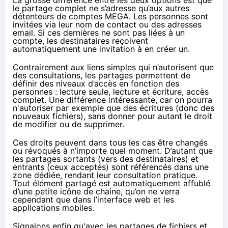
La grosse différence entre les deux options est que
le partage complet ne s’adresse qu’aux autres
détenteurs de comptes
MEGA
. Les personnes sont
invitées via leur nom de contact ou des adresses
email. Si ces dernières ne sont pas liées à un
compte, les destinataires reçoivent
automatiquement une invitation à en créer un.
Contrairement aux liens simples qui n’autorisent que
des consultations, les partages permettent de
définir des niveaux d’accès en fonction des
personnes : lecture seule, lecture et écriture, accès
complet. Une différence intéressante, car on pourra
n'autoriser par exemple que des écritures (donc des
nouveaux fichiers), sans donner pour autant le droit
de modifier ou de supprimer.
Ces droits peuvent dans tous les cas être changés
ou révoqués à n’importe quel moment. D’autant que
les partages sortants (vers des destinataires) et
entrants (ceux acceptés) sont référencés dans une
zone dédiée, rendant leur consultation pratique.
Tout élément partagé est automatiquement affublé
d’une petite icône de chaine, qu’on ne verra
cependant que dans l’interface web et les
applications mobiles.
Signalons enfin qu'avec les partages de fichiers et