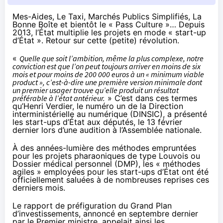
Mes-Aides, Le Taxi, Marchés Publics Simplifiés, La
Bonne Boîte et bientôt le « Pass Culture »… Depuis
2013, l’État multiplie les projets en mode « start-up
d’État ». Retour sur cette (petite) révolution.
«
Quelle que soit l’ambition, même la plus complexe, notre
conviction est que l’on peut toujours arriver en moins de six
mois et pour moins de 200 000 euros à un « minimum viable
product », c’est-à-dire une première version minimale dont
un premier usager trouve qu’elle produit un résultat
préférable à l’état antérieur.
» C’est dans ces termes
qu’Henri Verdier, le numéro un de la Direction
interministérielle au numérique (DINSIC), a présenté
les start-ups d’État aux députés, le 13 février
dernier lors d’une
audition
à l’Assemblée nationale.
À des années-lumière des méthodes empruntées
pour les projets pharaoniques de type Louvois ou
Dossier médical personnel (DMP), les
« méthodes
agiles »
employées pour les start-ups d’État ont été
officiellement saluées à de nombreuses reprises ces
derniers mois.
Le rapport
de préfiguration du Grand Plan
d’investissements, annoncé en septembre dernier
par le Premier ministre, appelait ainsi les