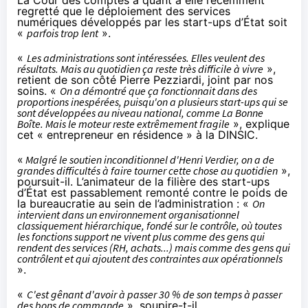
La Cour des comptes a quant à elle récemment
regretté que le déploiement des services
numériques développés par les start-ups d’État soit
«
parfois trop lent
».
«
Les administrations sont intéressées. Elles veulent des
résultats. Mais au quotidien ça reste très difficile à vivre
»,
retient de son côté Pierre Pezziardi, joint par nos
soins. «
On a démontré que ça fonctionnait dans des
proportions inespérées, puisqu'on a plusieurs start-ups qui se
sont développées au niveau national, comme La Bonne
Boîte. Mais le moteur reste extrêmement fragile
», explique
cet « entrepreneur en résidence » à la DINSIC.
«
Malgré le soutien inconditionnel d'Henri Verdier, on a de
grandes difficultés à faire tourner cette chose au quotidien
»,
poursuit-il. L’animateur de la filière des start-ups
d’État est passablement remonté contre le poids de
la bureaucratie au sein de l’administration : «
On
intervient dans un environnement organisationnel
classiquement hiérarchique, fondé sur le contrôle, où toutes
les fonctions support ne vivent plus comme des gens qui
rendent des services (RH, achats...) mais comme des gens qui
contrôlent et qui ajoutent des contraintes aux opérationnels
».
«
C'est gênant d'avoir à passer 30 % de son temps à passer
des bons de commande
», soupire-t-il.