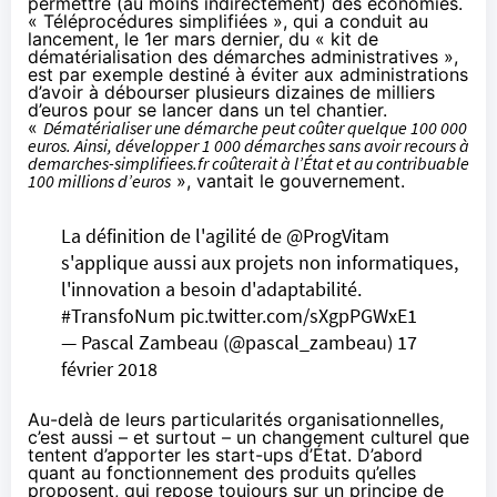
permettre (au moins indirectement) des économies.
« Téléprocédures simplifiées », qui a conduit au
lancement, le 1er mars dernier, du « kit de
dématérialisation des démarches administratives »,
est par exemple destiné à éviter aux administrations
d’avoir à débourser plusieurs dizaines de milliers
d’euros pour se lancer dans un tel chantier.
«
Dématérialiser une démarche peut coûter quelque 100 000
euros. Ainsi, développer 1 000 démarches sans avoir recours à
demarches-simplifiees.fr coûterait à l’État et au contribuable
100 millions d’euros
»,
vantait
le gouvernement.
La définition de l'agilité de
@ProgVitam
s'applique aussi aux projets non informatiques,
l'innovation a besoin d'adaptabilité.
#TransfoNum
pic.twitter.com/sXgpPGWxE1
— Pascal Zambeau (@pascal_zambeau)
17
février 2018
Au-delà de leurs particularités organisationnelles,
c’est aussi – et surtout – un changement culturel que
tentent d’apporter les start-ups d’État. D’abord
quant au fonctionnement des produits qu’elles
proposent, qui repose toujours sur un principe de