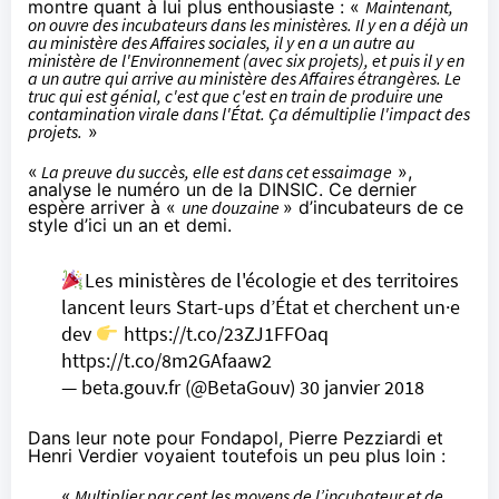
montre quant à lui plus enthousiaste : «
Maintenant,
on ouvre des incubateurs dans les ministères. Il y en a déjà un
au ministère des Affaires sociales, il y en a un autre au
ministère de l'Environnement (avec six projets), et puis il y en
a un autre qui arrive au ministère des Affaires étrangères. Le
truc qui est génial, c'est que c'est en train de produire une
contamination virale dans l'État. Ça démultiplie l'impact des
projets.
»
«
La preuve du succès, elle est dans cet essaimage
»,
analyse le numéro un de la DINSIC. Ce dernier
espère arriver à «
une douzaine
» d’incubateurs de ce
style d’ici un an et demi.
Les ministères de l'écologie et des territoires
lancent leurs Start-ups d’État et cherchent un·e
dev
https://t.co/23ZJ1FFOaq
https://t.co/8m2GAfaaw2
— beta.gouv.fr (@BetaGouv)
30 janvier 2018
Dans leur note pour Fondapol, Pierre Pezziardi et
Henri Verdier voyaient toutefois un peu plus loin :
«
Multiplier par cent les moyens de l’incubateur et de