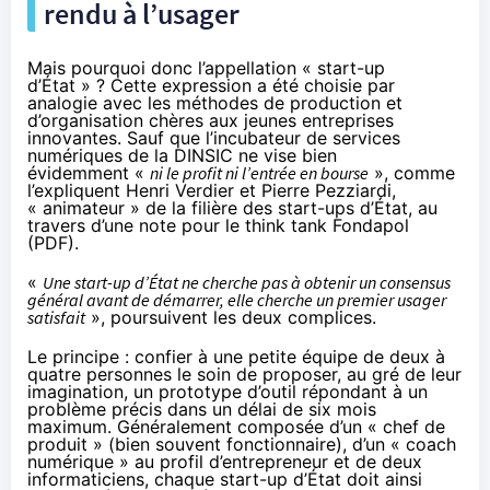
rendu à l’usager
Mais pourquoi donc l’appellation « start-up
d’État » ? Cette expression a été choisie par
analogie avec les méthodes de production et
d’organisation chères aux jeunes entreprises
innovantes. Sauf que l’incubateur de services
numériques de la DINSIC ne vise bien
évidemment «
ni le profit ni l’entrée en bourse
», comme
l’expliquent Henri Verdier et Pierre Pezziardi,
« animateur » de la filière des start-ups d’État, au
travers d’une note pour le think tank Fondapol
(
PDF
).
«
Une start-up d’État ne cherche pas à obtenir un consensus
général avant de démarrer, elle cherche un premier usager
satisfait
», poursuivent les deux complices.
Le principe : confier à une petite équipe de deux à
quatre personnes le soin de proposer, au gré de leur
imagination, un prototype d’outil répondant à un
problème précis dans un délai de six mois
maximum. Généralement composée d’un « chef de
produit » (bien souvent fonctionnaire), d’un « coach
numérique » au profil d’entrepreneur et de deux
informaticiens, chaque start-up d’État doit ainsi