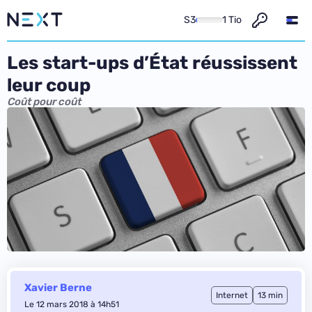
S3
1 Tio
Les start-ups d’État réussissent
leur coup
Coût pour coût
Xavier Berne
Internet
13 min
Le 12 mars 2018 à 14h51