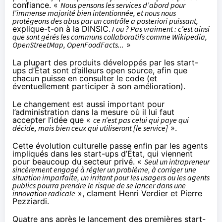
confiance. «
Nous pensons les services d’abord pour
l’immense majorité bien intentionnée, et nous nous
protégeons des abus par un contrôle a posteriori puissant,
explique-t-on à la DINSIC.
Fou ? Pas vraiment : c’est ainsi
que sont gérés les communs collaboratifs comme Wikipedia,
OpenStreetMap, OpenFoodFacts...
»
La plupart des produits développés par les start-
ups d’État sont d’ailleurs open source, afin que
chacun puisse en consulter le code (et
éventuellement participer à son amélioration).
Le changement est aussi important pour
l’administration dans la mesure où il lui faut
accepter l’idée que «
ce n’est pas celui qui paye qui
décide, mais bien ceux qui utiliseront [le service]
».
Cette évolution culturelle passe enfin par les agents
impliqués dans les start-ups d’État, qui viennent
pour beaucoup du secteur privé. «
Seul un intrapreneur
sincèrement engagé à régler un problème, à corriger une
situation imparfaite, un irritant pour les usagers ou les agents
publics pourra prendre le risque de se lancer dans une
innovation radicale
», clament Henri Verdier et Pierre
Pezziardi.
Quatre ans après le lancement des premières start-