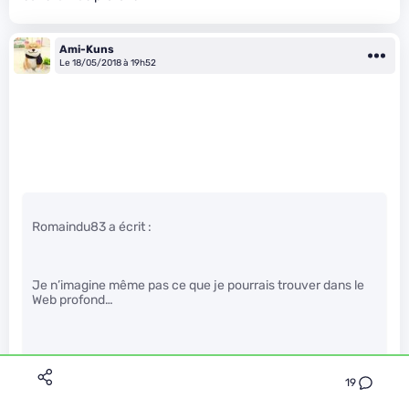
Ami-Kuns
Le 18/05/2018 à 19h52
Romaindu83 a écrit :
Je n’imagine même pas ce que je pourrais trouver dans le
Web profond…
19
Pour la santé mentale, vaut mieux pas essayer de
l’imaginer.
" />