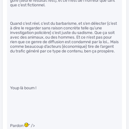
gore (seul le résultat l’est), et ce n’est de l’horreur que tant
que c’est fictionnel.
Quand c’est réel, c’est du barbarisme, et s’en délecter (c’est
à dire le regarder sans raison concrète telle qu’une
investigation policière) c’est juste du sadisme. Que ça soit
avec des animaux, ou des hommes. Et ce n’est pas pour
rien que ce genre de diffusion est condamné par la loi… Mais
comme beaucoup d’acteurs (économique) tire de l’argent
du trafic généré par ce type de contenu, ben ça prospère.
Youp là boum !
Pardon
" />