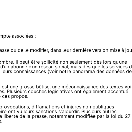
mpte associées ;
sse ou de le modifier, dans leur dernière version mise à jou
ombre. Il peut être sollicité non seulement dès lors qu’une
 d’un abonné d’un réseau social, mais dès que les services 
 leurs connaissances (voir
notre panorama
des données de
rnet est une grosse bêtise, une méconnaissance des textes voi
ues. Plusieurs couches législatives ont également accentué
de ces propos.
 provocations, diffamations et injures non publiques
oire ont vu
leurs sanctions s'alourdir
. Plusieurs autres
 la liberté de la presse, notamment modifiée par la
loi du 27
é.