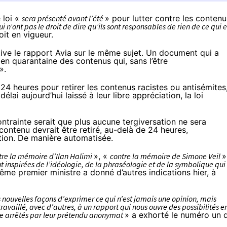
 loi «
sera présenté avant l’été
» pour lutter contre les contenu
 n’ont pas le droit de dire qu’ils sont responsables de rien de ce qui e
oit en vigueur.
tive
le rapport Avia
sur le même sujet. Un document qui a
en quarantaine des contenus qui, sans l’être
».
24 heures pour retirer les contenus racistes ou antisémites
lai aujourd’hui laissé à leur libre appréciation, la loi
 contrainte serait que plus aucune tergiversation ne sera
 contenu devrait être retiré, au-delà de 24 heures,
nction. De manière automatisée.
tre la mémoire d’Ilan Halimi
», «
contre la mémoire de Simone Veil
»
 inspirées de l’idéologie, de la phraséologie et de la symbolique qui
même premier ministre a donné d’autres indications hier,
à
nouvelles façons d’exprimer ce qui n’est jamais une opinion, mais
availlé, avec d’autres, à un rapport qui nous ouvre des possibilités e
re arrêtés par leur prétendu anonymat
» a exhorté le numéro un 