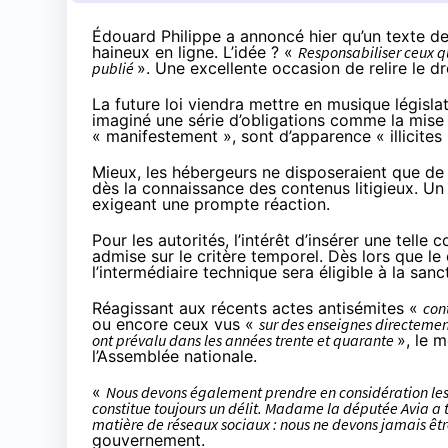
Édouard Philippe a
annoncé hier
qu’un texte de
haineux en ligne. L’idée ? «
Responsabiliser ceux qui
publié
». Une excellente occasion de relire le dr
La future loi viendra mettre en musique législa
imaginé une série d’obligations comme la mise 
« manifestement », sont d’apparence « illicites 
Mieux, les hébergeurs ne disposeraient que de 
dès la connaissance des contenus litigieux. Un dé
exigeant une prompte réaction.
Pour les autorités, l’intérêt d’insérer une telle
admise sur le critère temporel. Dès lors que le
l’intermédiaire technique sera éligible à la sa
Réagissant aux récents actes antisémites «
con
ou encore ceux vus «
sur des enseignes directement
ont prévalu dans les années trente et quarante
», le 
l’Assemblée nationale.
«
Nous devons également prendre en considération les 
constitue toujours un délit. Madame la députée Avia a tr
matière de réseaux sociaux : nous ne devons jamais êt
gouvernement.