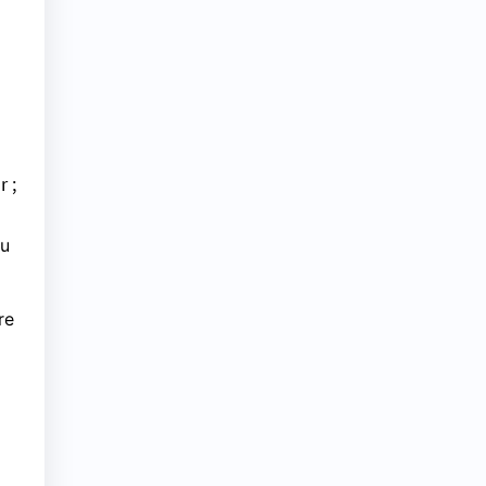
r ;
du
re