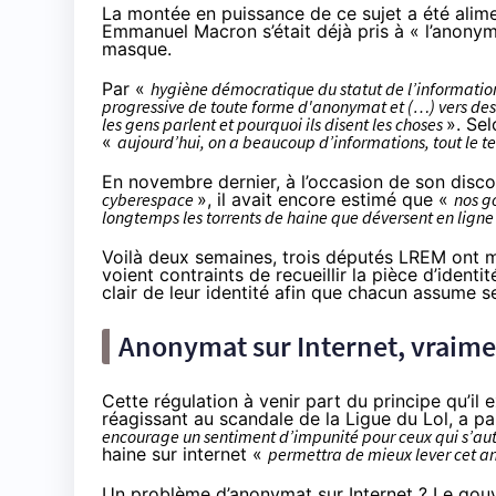
La montée en puissance de ce sujet a été alimen
Emmanuel Macron s’était déjà pris à « l’anonyma
masque.
Par «
hygiène démocratique du statut de l’informati
progressive de toute forme d'anonymat et (…) vers des p
les gens parlent et pourquoi ils disent les choses
». Sel
«
aujourd’hui, on a beaucoup d’informations, tout le te
En novembre dernier
, à l’occasion de son disco
cyberespace
», il avait encore estimé que «
nos g
longtemps les torrents de haine que déversent en lig
Voilà deux semaines, trois députés LREM ont
voient contraints de recueillir la pièce d’identi
clair de leur identité afin que chacun assume 
Anonymat sur Internet, vraime
Cette régulation à venir part du principe qu’il 
réagissant au scandale de la Ligue du Lol, a 
encourage un sentiment d’impunité pour ceux qui s’autor
haine sur internet «
permettra de mieux lever cet a
Un problème d’anonymat sur Internet ? Le gouve