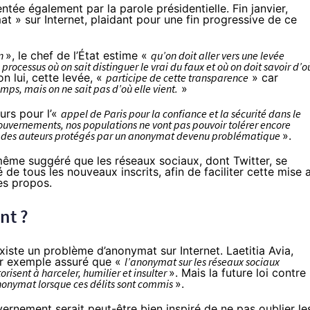
tée également par la parole présidentielle. Fin janvier,
t » sur Internet, plaidant pour une fin progressive de ce
on
», le chef de l’État estime «
qu’on doit aller vers une levée
rocessus où on sait distinguer le vrai du faux et où on doit savoir d’o
on lui, cette levée, «
participe de cette transparence
» car
mps, mais on ne sait pas d’où elle vient.
»
urs pour l’«
appel de Paris pour la confiance et la sécurité dans le
ouvernements, nos populations ne vont pas pouvoir tolérer encore
ne des auteurs protégés par un anonymat devenu problématique
».
 même
suggéré
que
les réseaux sociaux
, dont Twitter, se
té de tous les nouveaux inscrits, afin de faciliter cette mise 
ses propos.
nt ?
existe un problème d’anonymat sur Internet. Laetitia Avia,
par exemple
assuré
que «
l’anonymat sur
les réseaux sociaux
isent à harceler, humilier et insulter
». Mais la future loi contre 
nonymat lorsque ces délits sont commis
».
rnement serait peut-être bien inspiré de ne pas oublier le