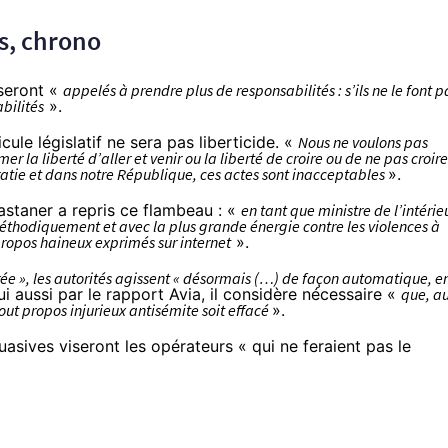
s, chrono
 seront «
appelés à prendre plus de responsabilités : s’ils ne le font p
abilités
».
cule législatif ne sera pas liberticide. «
Nous ne voulons pas
r la liberté d’aller et venir ou la liberté de croire ou de ne pas croire
atie et dans notre République, ces actes sont inacceptables
».
astaner a repris ce flambeau : «
en tant que ministre de l’intérieu
éthodiquement et avec la plus grande énergie contre les violences à
propos haineux exprimés sur internet
».
érée », les autorités agissent « désormais (…) de façon automatique, e
lui aussi par le rapport Avia, il considère nécessaire «
que, a
t propos injurieux antisémite soit effacé
».
suasives viseront les opérateurs « qui ne feraient pas le