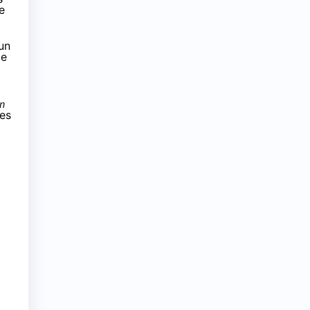
e
un
ce
on
les