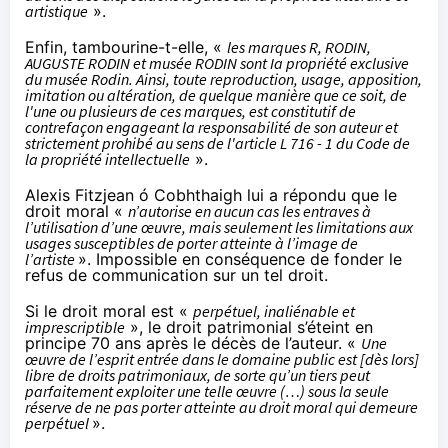
artistique
».
Enfin, tambourine-t-elle, «
les marques R, RODIN,
AUGUSTE RODIN et musée RODIN sont Ia propriété exclusive
du musée Rodin. Ainsi, toute reproduction, usage, apposition,
imitation ou altération, de quelque manière que ce soit, de
l'une ou plusieurs de ces marques, est constitutif de
contrefaçon engageant la responsabilité de son auteur et
strictement prohibé au sens de l'article L 716 - 1 du Code de
la propriété intellectuelle
».
Alexis Fitzjean ó Cobhthaigh lui a répondu que le
droit moral «
n’autorise en aucun cas les entraves à
l’utilisation d’une œuvre, mais seulement les limitations aux
usages susceptibles de porter atteinte à l’image de
l’artiste
». Impossible en conséquence de fonder le
refus de communication sur un tel droit.
Si le droit moral est «
perpétuel, inaliénable et
imprescriptible
», le droit patrimonial s’éteint en
principe 70 ans après le décès de l’auteur. «
Une
œuvre de l’esprit entrée dans le domaine public est [dès lors]
libre de droits patrimoniaux, de sorte qu’un tiers peut
parfaitement exploiter une telle œuvre (…) sous la seule
réserve de ne pas porter atteinte au droit moral qui demeure
perpétuel
».