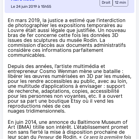
Droit
12 min
Le 24 juin 2019 à 15h55
En mars 2019, la justice a estimé que l’interdiction
de photographier les expositions temporaires au
Louvre était aussi
légale que justifiée
. Un nouveau
bras de fer concerne cette fois les données 3D
issues des sculptures du musée Rodin. La
commission d’accès aux documents administratifs
considère ces informations parfaitement
communicables.
Depuis
des années
, l’artiste multimédia et
entrepreneur
Cosmo Wenman
mène une bataille :
libérer les œuvres numérisées en 3D par les musées,
pour les rendre accessibles au public, avec au loin,
une multitude d’applications à envisager : support
de recherche, adaptations, copies, accessibilité
pour les personnes non voyantes, etc. Il a ouvert
pour sa part une
boutique Etsy
où il vend les
reproductions nées de ces
nuages tridimensionnels.
En juin 2014,
une annonce
du Baltimore Museum of
Art (BMA) titille son intérêt. L’établissement promet
non sans fierté la mise à disposition prochaine de
leur scan du
Penseur
de Rodin. «
Ce sera la première fois