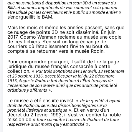
que nous mettons à disposition un scan 3D d’un œuvre du
BMA et sommes impatients de voir comment cela pourrait
être utilisé par les chercheurs et le public du monde entier
»
s’enorgueillit le BAM.
Mais les mois et même les années passent, sans que
ce nuage de points 3D ne soit disséminé. En juin
2017, Cosmo Wenman réclame au musée une copie
de ces fichiers. S’en suit un
long échange de
courriers
où l’établissement l’invite au bout du
compte à se retourner vers le musée Rodin.
Pour comprendre pourquoi, il suffit de lire
la page
juridique
du musée français consacrée à cette
collection. «
Par trois donations des 1er avril, 13 septembre
et 25 octobre 1916, acceptées par la loi du 22 décembre
1916, Auguste Rodin a fait donation à l’État français de
l’ensemble de son œuvre ainsi que des droits de propriété
artistique y afférents
».
Le musée a été ensuite investi «
de la qualité d’ayant
droit de Rodin au sens des dispositions légales sur la
propriété littéraire et artistique
». Et en vertu d’un
décret du 2 février 1993, il s’est vu confier la noble
mission de «
faire connaître l’œuvre de Rodin et de faire
respecter le droit moral qui y est attaché
».