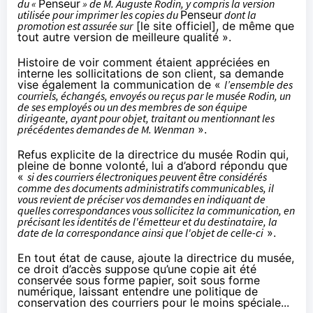
du «
Penseur
» de M. Auguste Rodin, y compris la version
utilisée pour imprimer les copies du
Penseur
dont la
promotion est assurée sur
[le site officiel]
, de même que
tout autre version de meilleure qualité ».
Histoire de voir comment étaient appréciées en
interne les sollicitations de son client, sa demande
vise également la communication de «
l’ensemble des
courriels, échangés, envoyés ou reçus par le musée Rodin, un
de ses employés ou un des membres de son équipe
dirigeante, ayant pour objet, traitant ou mentionnant les
précédentes demandes de M. Wenman
».
Refus explicite de la directrice du musée Rodin qui,
pleine de bonne volonté, lui a d’abord répondu que
«
si des courriers électroniques peuvent être considérés
comme des documents administratifs communicables, il
vous revient de préciser vos demandes en indiquant de
quelles correspondances vous sollicitez la communication, en
précisant les identités de l'émetteur et du destinataire, la
date de la correspondance ainsi que l'objet de celle-ci
».
En tout état de cause, ajoute la directrice du musée,
ce droit d’accès suppose qu’une copie ait été
conservée sous forme papier, soit sous forme
numérique, laissant entendre une politique de
conservation des courriers pour le moins spéciale...