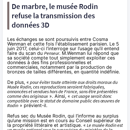
De marbre, le musée Rodin
refuse la transmission des
données 3D
Les échanges se sont poursuivis entre Cosma
Wenman et cette fois l'établissement parisien. Le 5
juin 2017, celui-ci l’interroge sur l’usage qu’il entend
faire du scan du
Penseur
. M.Wenman lui répond que
sa société compte tout simplement exploiter ces
données à des fins professionnelles et
commerciales, notamment par la production de
bronzes de tailles différentes, en quantité indéfinie.
De plus, «
pour éviter toute atteinte aux droits moraux du
Musée Rodin, ces reproductions seraient fabriquées,
annoncées et vendues hors de France, sans être présentées
comme des originaux
». Ainsi, «
cet usage serait donc
compatible avec le statut de domaine public des œuvres de
Rodin
» prévient-il.
Refus sec du Musée Rodin, qui l’informe au surplus
qu’une mission est en cours au Conseil supérieur de
la propriété littéraire et artistique. «
Le musée Rodin est
un musée national sous la supervision du ministère de la