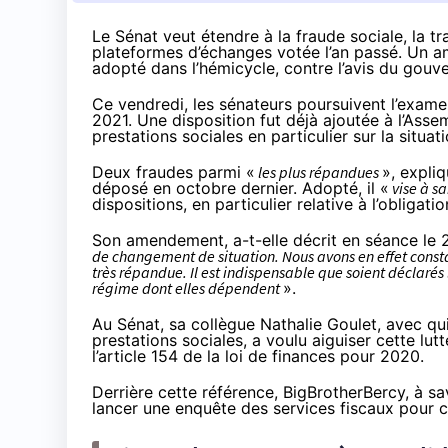
Le Sénat veut étendre à la fraude sociale, la tr
plateformes d’échanges votée l’an passé. Un a
adopté dans l’hémicycle, contre l’avis du gouv
Ce vendredi, les sénateurs poursuivent l’exame
2021. Une disposition fut déjà
ajoutée
à l’Assem
prestations sociales en particulier sur la situati
Deux fraudes parmi «
les plus répandues
», expli
déposé en octobre dernier. Adopté, il «
vise à sa
dispositions, en particulier relative à l’obliga
Son amendement, a-t-elle décrit en séance
le 
de changement de situation. Nous avons en effet constat
très répandue. Il est indispensable que soient déclaré
régime dont elles dépendent
».
Au Sénat, sa collègue Nathalie Goulet, avec qui
prestations sociales, a voulu aiguiser cette lut
l’article 154 de la loi de finances pour 2020.
Derrière cette référence, BigBrotherBercy, à s
lancer une enquête des services fiscaux pour ce