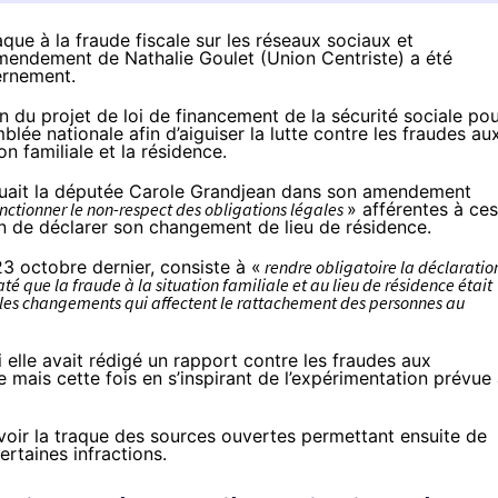
aque à la fraude fiscale sur les réseaux sociaux et
mendement de Nathalie Goulet (Union Centriste) a été
ernement.
n du projet de loi de financement de la sécurité sociale po
blée nationale afin d’aiguiser la lutte contre les fraudes au
on familiale et la résidence.
quait la députée Carole Grandjean dans
son amendement
nctionner le non-respect des obligations légales
» afférentes à ces
tion de déclarer son changement de lieu de résidence.
23 octobre dernier
, consiste à «
rendre obligatoire la déclaratio
é que la fraude à la situation familiale et au lieu de résidence était
s les changements qui affectent le rattachement des personnes au
 elle avait rédigé
un rapport
contre les fraudes aux
te mais cette fois en s’inspirant de l’expérimentation prévue
avoir la traque des sources ouvertes permettant ensuite de
rtaines infractions.