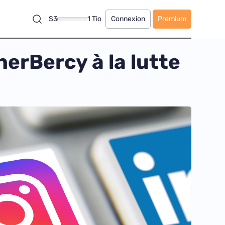
S3
1 Tio
Connexion
Premium
erBercy à la lutte