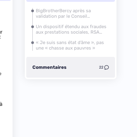
BigBrotherBercy après sa
validation par le Conseil
constitutionnel
Un dispositif étendu aux fraudes
ur
aux prestations sociales, RSA
x
compris
«
Je suis sans état d’âme
», pas
une «
chasse aux pauvres
»
Commentaires
22
n
 à