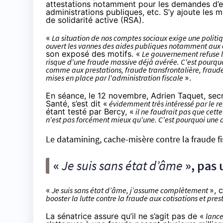
attestations notamment pour les demandes d’em
administrations publiques, etc. S’y ajoute les m
de solidarité active (RSA).
«
La situation de nos comptes sociaux exige une politiqu
ouvert les vannes des aides publiques notamment aux e
son exposé des motifs. «
Le gouvernement refuse l
risque d'une fraude massive déjà avérée. C'est pourquoi
comme aux prestations, fraude transfrontalière, fraude
mises en place par l'administration fiscale
».
En séance,
le 12 novembre
, Adrien Taquet, secr
Santé, s’est dit «
évidemment très intéressé par le re
étant testé par Bercy, «
il ne faudrait pas que cette
n'est pas forcément mieux qu'une. C'est pourquoi une 
Le datamining, cache-misère contre la fraude fi
«
Je suis sans état d’âme
», pas 
«
Je suis sans état d’âme, j’assume complètement
», 
booster la lutte contre la fraude aux cotisations et pre
La sénatrice assure qu’il ne s’agit pas de «
lance