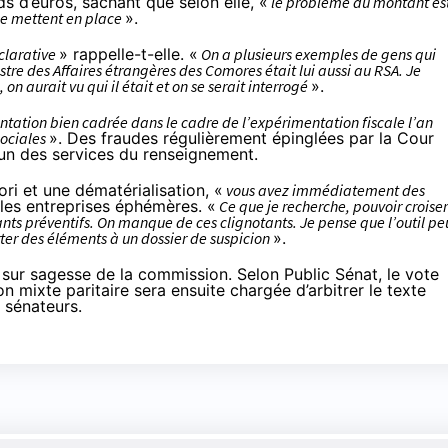
ds d’euros, sachant que selon elle, «
le problème du montant es
se mettent en place
».
éclarative
» rappelle-t-elle. «
On a plusieurs exemples de gens qui
stre des Affaires étrangères des Comores était lui aussi au RSA. Je
 aurait vu qui il était et on se serait interrogé
».
ation bien cadrée dans le cadre de l’expérimentation fiscale l’an
sociales
». Des fraudes régulièrement épinglées par la Cour
 un des services du renseignement.
ori et une dématérialisation, «
vous avez immédiatement des
r les entreprises éphémères. «
Ce que je recherche, pouvoir croiser
ants préventifs. On manque de ces clignotants. Je pense que l’outil pe
ter des éléments à un dossier de suspicion
».
sur sagesse de la commission. Selon Public Sénat, le vote
 mixte paritaire sera ensuite chargée d’arbitrer le texte
s sénateurs.