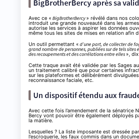
BigBrotherBercy après sa valid
Avec ce «
BigBrotherBercy
» révélé
dans nos col
introduit une grande nouveauté dans les armes à
autorise les services à aspirer les données ouv
même tous les sites de mises en relation afin de
Un outil permettant «
d’une part, de collecter de f
grand nombre de personnes, publiées sur de tels sites e
des recoupements et des corrélations entre elles
», dix
Cette traque avait été
validée par les Sages
au 
un traitement calibré que pour certaines infrac
sur les plateformes et délibérément divulguées 
reconnaissance faciale, etc.
Un dispositif étendu aux fraud
Avec cette fois
l’amendement
de la sénatrice N
Bercy vont pouvoir être également déployés par
la matière.
Lesquelles ? La liste imposante est dressée pa
l’escroquerie, les faux commis dans un documen