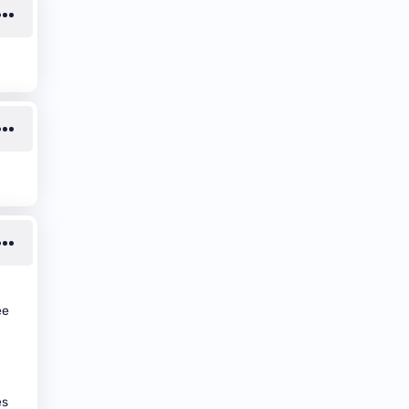
ée
es