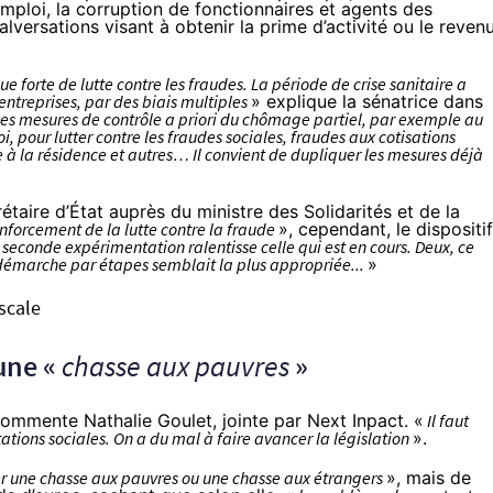
ploi, la corruption de fonctionnaires et agents des
alversations visant à obtenir la prime d’activité ou le reven
e forte de lutte contre les fraudes. La période de crise sanitaire a
ntreprises, par des biais multiples
» explique la sénatrice dans
es mesures de contrôle a priori du chômage partiel, par exemple au
, pour lutter contre les fraudes sociales, fraudes aux cotisations
 à la résidence et autres… Il convient de dupliquer les mesures déjà
étaire d’État auprès du ministre des Solidarités et de la
nforcement de la lutte contre la fraude
», cependant, le dispositif
 seconde expérimentation ralentisse celle qui est en cours. Deux, ce
démarche par étapes semblait la plus appropriée...
»
scale
une «
chasse aux pauvres
»
commente Nathalie Goulet, jointe par Next Inpact. «
Il faut
stations sociales. On a du mal à faire avancer la législation
».
r une chasse aux pauvres ou une chasse aux étrangers
», mais de