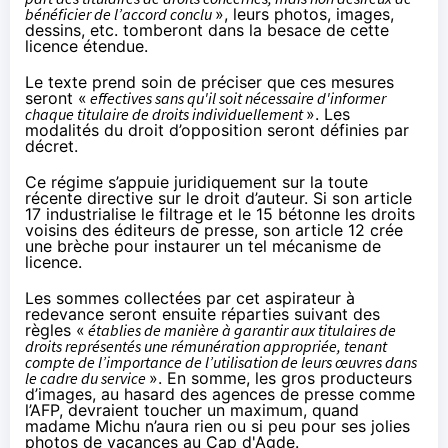
bénéficier de l’accord conclu
», leurs photos, images,
dessins, etc. tomberont dans la besace de cette
licence étendue.
Le texte prend soin de préciser que ces mesures
seront «
effectives sans qu'il soit nécessaire d'informer
chaque titulaire de droits individuellement
». Les
modalités du droit d’opposition seront définies par
décret.
Ce régime s’appuie juridiquement sur la toute
récente directive sur le droit d’auteur. Si son article
17 industrialise le filtrage et le 15 bétonne les droits
voisins des éditeurs de presse,
son article 12
crée
une brèche pour instaurer un tel mécanisme de
licence.
Les sommes collectées par cet aspirateur à
redevance seront ensuite réparties suivant des
règles «
établies de manière à garantir aux titulaires de
droits représentés une rémunération appropriée, tenant
compte de l’importance de l’utilisation de leurs œuvres dans
le cadre du service
». En somme, les gros producteurs
d’images, au hasard des agences de presse comme
l’AFP, devraient toucher un maximum, quand
madame Michu n’aura rien ou si peu pour ses jolies
photos de vacances au Cap d'Agde.