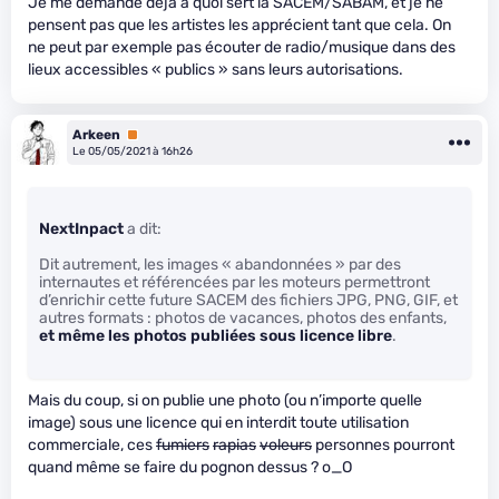
Je me demande déjà à quoi sert la SACEM/SABAM, et je ne
pensent pas que les artistes les apprécient tant que cela. On
ne peut par exemple pas écouter de radio/musique dans des
lieux accessibles « publics » sans leurs autorisations.
Arkeen
Premium
Le 05/05/2021 à 16h26
NextInpact
a dit:
Dit autrement, les images « abandonnées » par des
internautes et référencées par les moteurs permettront
d’enrichir cette future SACEM des fichiers JPG, PNG, GIF, et
autres formats : photos de vacances, photos des enfants,
et même les photos publiées sous licence libre
.
Mais du coup, si on publie une photo (ou n’importe quelle
image) sous une licence qui en interdit toute utilisation
commerciale, ces
fumiers
rapias
voleurs
personnes pourront
quand même se faire du pognon dessus ? o_O