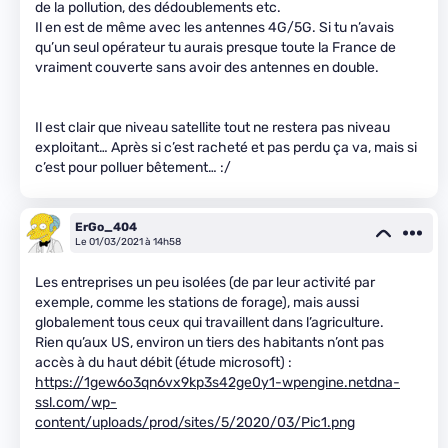
de la pollution, des dédoublements etc.
Il en est de même avec les antennes 4G/5G. Si tu n’avais
qu’un seul opérateur tu aurais presque toute la France de
vraiment couverte sans avoir des antennes en double.
Il est clair que niveau satellite tout ne restera pas niveau
exploitant… Après si c’est racheté et pas perdu ça va, mais si
c’est pour polluer bêtement… :/
ErGo_404
Le 01/03/2021 à 14h58
Les entreprises un peu isolées (de par leur activité par
exemple, comme les stations de forage), mais aussi
globalement tous ceux qui travaillent dans l’agriculture.
Rien qu’aux US, environ un tiers des habitants n’ont pas
accès à du haut débit (étude microsoft) :
https://1gew6o3qn6vx9kp3s42ge0y1-wpengine.netdna-
ssl.com/wp-
content/uploads/prod/sites/5/2020/03/Pic1.png