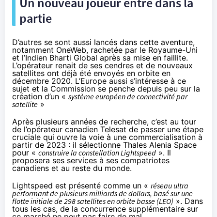
Un nouveau joueur entre dans la
partie
D’autres se sont aussi lancés dans cette aventure,
notamment OneWeb, rachetée par le Royaume-Uni
et l’Indien Bharti Global après sa mise en faillite.
L’opérateur renait de ses cendres et de nouveaux
satellites ont déjà été envoyés en orbite
en
décembre 2020
. L’Europe aussi s’intéresse à ce
sujet et la Commission
se penche depuis peu
sur la
création d’un «
système européen de connectivité par
satellite
»
Après plusieurs années de recherche, c’est au tour
de l’opérateur canadien Telesat de passer une étape
cruciale qui ouvre la voie à une commercialisation à
partir de 2023 : il
sélectionne
Thales Alenia Space
pour «
construire la constellation Lightspeed
». Il
proposera ses services à ses compatriotes
canadiens et au reste du monde.
Lightspeed est présenté comme un «
réseau ultra
performant de plusieurs milliards de dollars, basé sur une
flotte initiale de 298 satellites en orbite basse (LEO)
». Dans
tous les cas, de la concurrence supplémentaire sur
ce marché ne peut pas faire de mal…