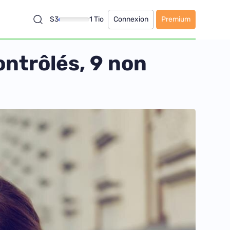
S3
1 Tio
Connexion
Premium
ntrôlés, 9 non