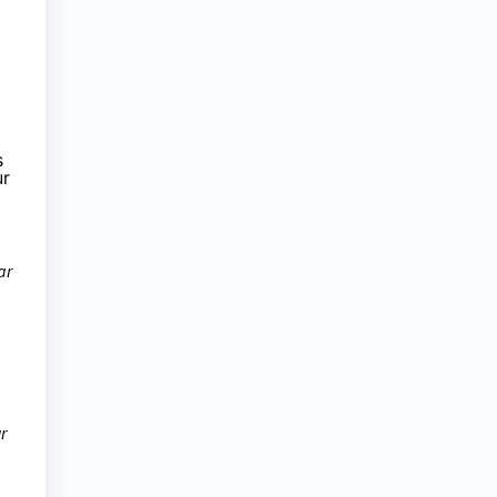
s
ur
ar
r