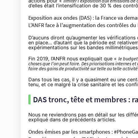
actions pour «
limiter l’exposition aux émissions de
d’elles était l’intensification de 30 % des contr
Exposition aux ondes (DAS) : la France va dem
L'ANFR face à l'augmentation des contrôles du
D’aucuns diront qu’augmenter les vérifications
en place… d’autant que la période est relative
expérimentations sur les bandes millimétriques,
Fin 2019, l’ANFR nous expliquait que «
le budget
choses que l'on peut faire. Des priorisations internes 
faire des gains de productivité sur telle ou telle activité
Dans tous les cas, il y a quasiment eu une cent
tenu, et ce malgré la crise sanitaire et les co
DAS tronc, tête et membres : r
Nous ne reviendrons pas en détail sur les dif
expliqué dans de précédents articles.
Ondes émises par les smartphones : #PhoneGat