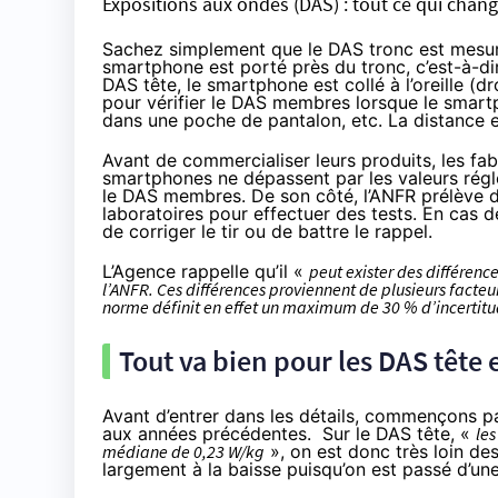
Expositions aux ondes (DAS) : tout ce qui change
Sachez simplement que le DAS tronc est mesuré
smartphone est porté près du tronc, c’est-à-d
DAS tête, le smartphone est collé à l’oreille (d
pour vérifier le DAS membres lorsque le smartp
dans une poche de pantalon, etc. La distance 
Avant de commercialiser leurs produits, les fab
smartphones ne dépassent par les valeurs régl
le DAS membres. De son côté, l’ANFR prélève
laboratoires pour effectuer des tests. En cas 
de corriger le tir ou de battre le rappel.
L’Agence rappelle qu’il «
peut exister des différence
l’ANFR. Ces différences proviennent de plusieurs facteu
norme définit en effet un maximum de 30 % d’incertitu
Tout va bien pour les DAS têt
Avant d’entrer dans les détails, commençons pa
aux années précédentes. Sur le DAS tête, «
les
médiane de 0,23 W/kg
», on est donc très loin de
largement à la baisse puisqu’on est passé d’u