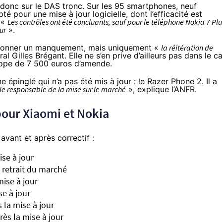
donc sur le DAS tronc. Sur les 95 smartphones, neuf
té pour une mise à jour logicielle, dont l’efficacité est
 «
Les contrôles ont été concluants, sauf pour le téléphone Nokia 7 Plu
ur
».
ctionner un manquement, mais uniquement «
la réitération de
ral
Gilles Brégant. Elle ne s’en prive d’ailleurs pas dans le c
cope de 7 500 euros d’amende.
 épinglé qui n’a pas été mis à jour : le Razer Phone 2. Il a
r le responsable de la mise sur le marché
», explique l’ANFR.
 pour Xiaomi et Nokia
avant et après correctif :
ise à jour
t retrait du marché
mise à jour
se à jour
 la mise à jour
rès la mise à jour