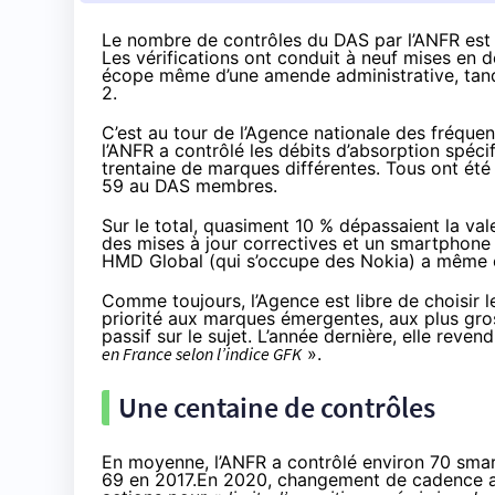
Le nombre de contrôles du DAS par l’ANFR est
Les vérifications ont conduit à neuf mises en 
écope même d’une amende administrative, tandi
2.
C’est au tour de l’Agence nationale des fréque
l’ANFR a contrôlé les débits d’absorption spéc
trentaine de marques différentes. Tous ont été
59 au DAS membres.
Sur le total, quasiment 10 % dépassaient la vale
des mises à jour correctives et un smartphone 
HMD Global (qui s’occupe des Nokia) a même e
Comme toujours, l’Agence est libre de choisir le
priorité aux marques émergentes, aux plus gro
passif sur le sujet. L’année dernière, elle reven
en France selon l’indice GFK
».
Une centaine de contrôles
En moyenne, l’ANFR a contrôlé environ 70 sma
69 en 2017
.En 2020, changement de cadence av