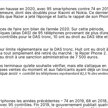
 en hausse en 2020, avec 95 smartphones contre 74 en 201
demeure, dont des doublés pour Xiaomi et Nokia. Ce dernier
s que Razer a jeté l’éponge et battu le rappel de son Pho
nces de faire
son bilan de l’année 2020
. Sur cette période,
ifiques (alias DAS) de 95 téléphones provenant de plus d’un
 contrôlés pour le DAS tronc, 10 ont eu droit au DAS tête et
ur limite réglementaire sur le DAS tronc. Huit ont eu droit 
a tout simplement été retiré du marché : le Razer Phone 2.
u droit à une sanction administrative de 7 500 euros.
s terminaux qu’elle souhaite vérifier, mais elle s’attaque en
sses ventes du moment et aux fabricants ayant déjà un lou
dique avoir «
contrôlé les téléphones représentant 82,5 % des ventes
rtphones les années précédentes –
74 en 2019
,
68 en 2018
,
ec 95 contrôles. Fin 2019, le gouvernement publiait quatr