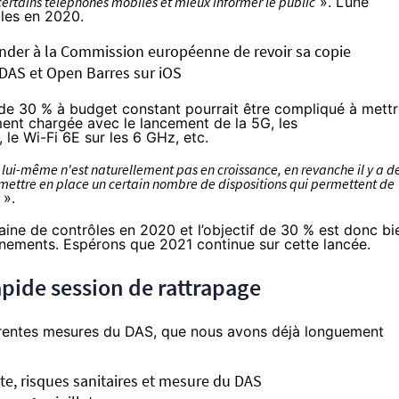
 certains téléphones mobiles et mieux informer le public
». L’une
ôles en 2020.
ander à la Commission européenne de revoir sa copie
 DAS et Open Barres sur iOS
 de 30 % à budget constant pourrait être compliqué à mett
ment chargée avec le lancement de la 5G, les
 le Wi-Fi 6E sur les 6 GHz, etc.
 lui-même n'est naturellement pas en croissance, en revanche il y a d
et mettre en place un certain nombre de dispositions qui permettent de
».
aine de contrôles en 2020 et l’objectif de 30 % est donc bi
nfinements. Espérons que 2021 continue sur cette lancée.
apide session de rattrapage
férentes mesures du DAS, que nous avons déjà longuement
e, risques sanitaires et mesure du DAS