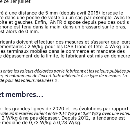
 ce 1er juillet
 à une distance de 5 mm (depuis avril 2016) lorsque le
ire dans une poche de veste ou un sac par exemple. Avec le
roite et gauche). Enfin, l’ANFR dispose depuis peu des outils
hone est tenu dans la main, dans un brassard sur le bras,
est alors de 0 mm.
ricants doivent effectuer des mesures et s’assurer que leur
ementaires : 2 W/kg pour les DAS tronc et tête, 4 W/kg po
 des terminaux mobiles dans le commerce et mandate des
de dépassement de la limite, le fabricant est mis en demeure
s entre les valeurs déclarées par le fabricant et les valeurs publiées p
rs, et notamment de l’incertitude inhérente à ce type de mesures. La
de pour les valeurs mesurées
».
e et membres…
r les grandes lignes de 2020 et les évolutions par rapport
 valeurs mesurées varient entre 0,14 W/kg et 0,84 W/kg avec une valeu
s 2 W/kg à ne pas dépasser. Depuis 2012, la tendance est
ne médiane de 0,73 W/kg à 0,23 W/kg.