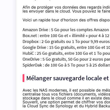
Afin de protéger vos données des regards indisc
les envoyer dans le cloud. Vous pouvez le fair
Voici un rapide tour d'horizon des offres disponi
Amazon Drive
: 5 Go pour les comptes
Amazon
Box.net
: entre 100 Go et « illimité » pour 4 à 1
Dropbox
: 2 Go gratuits ou 1 To pour 9,99 euros
Google Drive
: 15 Go gratuits, entre 100 Go et 
HubiC
: 25 Go gratuits, entre 100 Go et 1 To pou
OneDrive
: 5 Go gratuits, 50 Go pour 2 euros pa
SpiderOak
: de 100 Go à 5 To pour 5 à 25 dollar
Mélanger sauvegarde locale et 
Avec les
NAS
modernes, il est possible de méla
centralise tous vos fichiers (documents, vidéos
stockage dans le cloud comme il en existe des
Souvent, une option permet de chiffrer vos do
la
Cloud Sync de Synology
et du
Hybrid Back