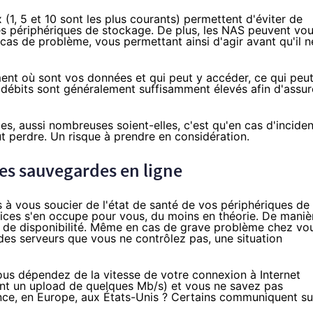
 (1, 5 et 10 sont les plus courants) permettent d'éviter de
s périphériques de stockage. De plus, les
NAS
peuvent vo
n cas de problème, vous permettant ainsi d'agir avant qu'il n
nt où sont vos données et qui peut y accéder, ce qui peu
s débits sont généralement suffisamment élevés afin d'assur
, aussi nombreuses soient-elles, c'est qu'en cas d'inciden
 perdre. Un risque à prendre en considération.
des sauvegardes en ligne
 à vous soucier de l'état de santé de vos périphériques de
vices s'en occupe pour vous, du moins en théorie. De maniè
au de disponibilité. Même en cas de grave problème chez vo
des serveurs que vous ne contrôlez pas, une situation
ous dépendez de la vitesse de votre connexion à Internet
ent un upload de quelques Mb/s) et vous ne savez pas
nce, en Europe, aux États-Unis ? Certains communiquent su