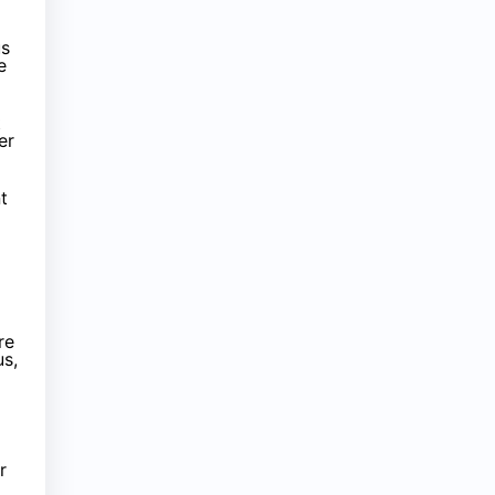
us
e
t
er
t
re
us,
r