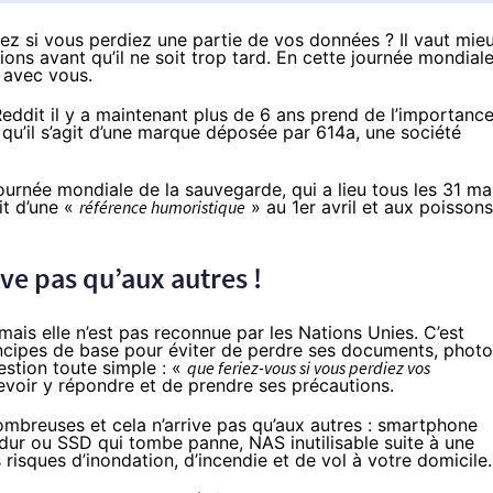
z si vous perdiez une partie de vos données ? Il vaut mie
ons avant qu’il ne soit trop tard. En cette journée mondial
n avec vous.
Reddit
il y a maintenant plus de 6 ans prend de l’importanc
 qu’il s’agit d’une marque déposée par
614a
, une société
 journée mondiale de la sauvegarde, qui a lieu tous les 31 ma
git d’une «
référence humoristique
» au 1er avril et aux poissons
ve pas qu’aux autres !
ais elle n’est
pas reconnue par les Nations Unies
. C’est
ncipes de base pour éviter de perdre ses documents, photo
stion toute simple : «
que feriez-vous si vous perdiez vos
evoir y répondre et de prendre ses précautions.
ombreuses et cela n’arrive pas qu’aux autres : smartphone
 dur ou
SSD
qui tombe panne,
NAS
inutilisable suite à une
s risques d’inondation, d’incendie et de vol à votre domicile.