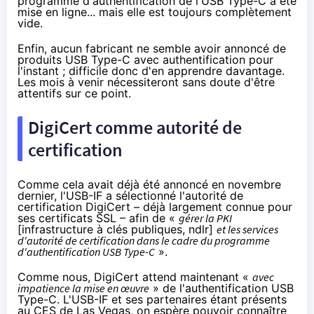
programme d'authentification de l'USB Type-C a été
mise en ligne
... mais elle est toujours complètement
vide.
Enfin, aucun fabricant ne semble avoir annoncé de
produits USB Type-C avec authentification pour
l'instant ; difficile donc d'en apprendre davantage.
Les mois à venir nécessiteront sans doute d'être
attentifs sur ce point.
DigiCert comme autorité de
certification
Comme cela avait déjà été annoncé
en novembre
dernier
, l'USB-IF a sélectionné l'autorité de
certification DigiCert – déjà largement connue pour
ses certificats SSL – afin de «
gérer
la PKI
[infrastructure à clés publiques, ndlr]
et les services
d'autorité de certification dans le cadre du programme
d'authentification USB Type-C
».
Comme nous, DigiCert attend maintenant «
avec
impatience la mise en œuvre
» de l'authentification USB
Type-C. L'USB-IF et ses partenaires étant présents
au
CES de Las Vegas
, on espère pouvoir connaître