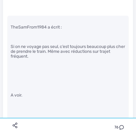
TheSamFrom1984 a écrit :
Si on ne voyage pas seul, c’est toujours beaucoup plus cher
de prendre le train. Même avec réductions sur trajet
fréquent.
A voir.
“en comptant tous les frais” =&gt; quels frais ? Les frais
76
d’entretien de la voiture ? L’achat ?