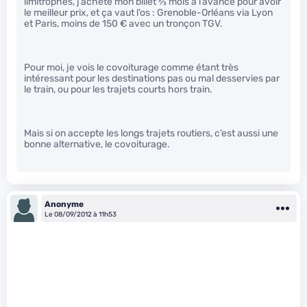
limitrophes, j’achète mon billet
2
⁄
3
mois à l’avance pour avoir
le meilleur prix, et ça vaut l’os : Grenoble-Orléans via Lyon
et Paris, moins de 150 € avec un tronçon TGV.
Pour moi, je vois le covoiturage comme étant très
intéressant pour les destinations pas ou mal desservies par
le train, ou pour les trajets courts hors train.
Mais si on accepte les longs trajets routiers, c’est aussi une
bonne alternative, le covoiturage.
Anonyme
Le 08/09/2012 à 11h53