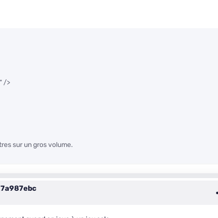
" />
utres sur un gros volume.
7a987ebc