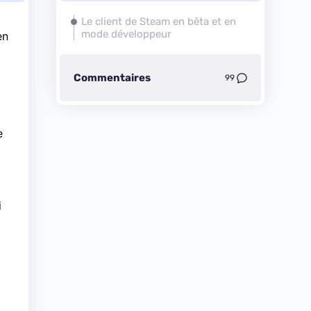
Le client de Steam en bêta et en
mode développeur
en
Commentaires
99
e
i