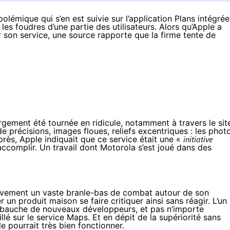
lémique qui s’en est suivie sur l’application Plans intégrée
les foudres d’une partie des utilisateurs. Alors qu’Apple a
 son service, une source rapporte que la firme tente de
largement été tournée en ridicule, notamment à travers le sit
 précisions, images floues, reliefs excentriques : les phot
rès, Apple indiquait que ce service était une «
initiative
 accomplir
. Un travail dont
Motorola s’est joué
dans des
ivement un vaste branle-bas de combat autour de son
er un produit maison se faire critiquer ainsi sans réagir. L’un
embauche de nouveaux développeurs, et pas n’importe
lé sur le service Maps. Et en dépit de la supériorité sans
 pourrait très bien fonctionner.