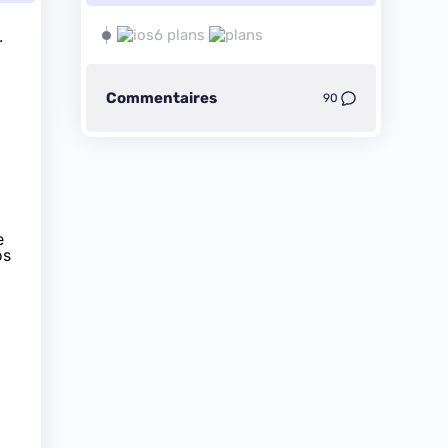
.
Commentaires
90
e
os