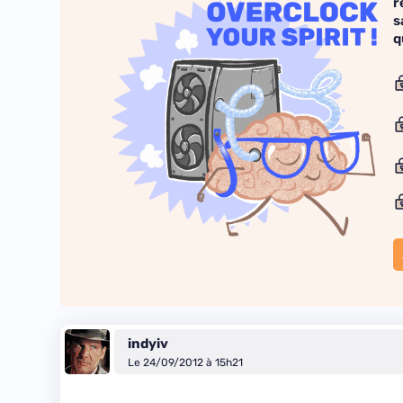
r
s
q
indyiv
Le 24/09/2012 à 15h21