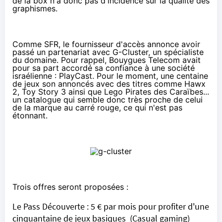
de la box n'a donc pas d'incidence sur la qualité des
graphismes.
Comme SFR
, le fournisseur d'accès annonce avoir
passé un partenariat avec G-Cluster, un spécialiste
du domaine. Pour rappel,
Bouygues Telecom
avait
pour sa part accordé sa confiance à une société
israélienne :
PlayCast
. Pour le moment, une centaine
de jeux son annoncés avec des titres comme Hawx
2, Toy Story 3 ainsi que Lego Pirates des Caraïbes...
un catalogue qui semble donc très proche de celui
de la marque au carré rouge, ce qui n'est pas
étonnant.
Trois offres seront proposées :
Le Pass Découverte : 5 € par mois pour profiter d'une
cinquantaine de jeux basiques (
Casual gaming)