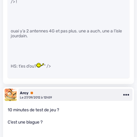
/> !
ouai y’a 2 antennes 4G et pas plus. une a auch, une a l’isle
jourdain.
HS: t’es d’ou?
" />
Arcy
Premium
Le 27/09/2012 à 12h59
10 minutes de test de jeu ?
C’est une blague ?